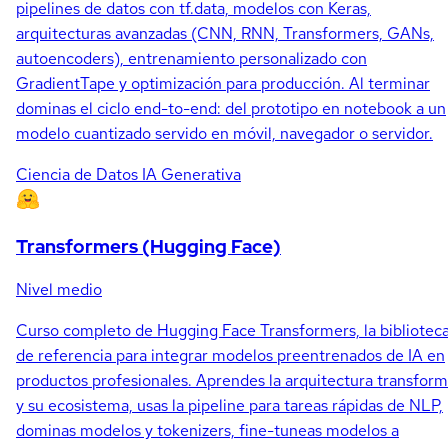
pipelines de datos con tf.data, modelos con Keras,
arquitecturas avanzadas (CNN, RNN, Transformers, GANs,
autoencoders), entrenamiento personalizado con
GradientTape y optimización para producción. Al terminar
dominas el ciclo end-to-end: del prototipo en notebook a un
modelo cuantizado servido en móvil, navegador o servidor.
Ciencia de Datos
IA Generativa
Transformers (Hugging Face)
Nivel medio
Curso completo de Hugging Face Transformers, la bibliotec
de referencia para integrar modelos preentrenados de IA en
productos profesionales. Aprendes la arquitectura transfor
y su ecosistema, usas la pipeline para tareas rápidas de NLP,
dominas modelos y tokenizers, fine-tuneas modelos a