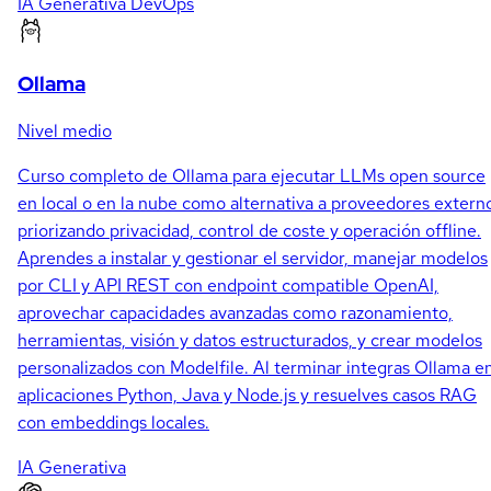
IA Generativa
DevOps
Ollama
Nivel medio
Curso completo de Ollama para ejecutar LLMs open source
en local o en la nube como alternativa a proveedores extern
priorizando privacidad, control de coste y operación offline.
Aprendes a instalar y gestionar el servidor, manejar modelos
por CLI y API REST con endpoint compatible OpenAI,
aprovechar capacidades avanzadas como razonamiento,
herramientas, visión y datos estructurados, y crear modelos
personalizados con Modelfile. Al terminar integras Ollama e
aplicaciones Python, Java y Node.js y resuelves casos RAG
con embeddings locales.
IA Generativa