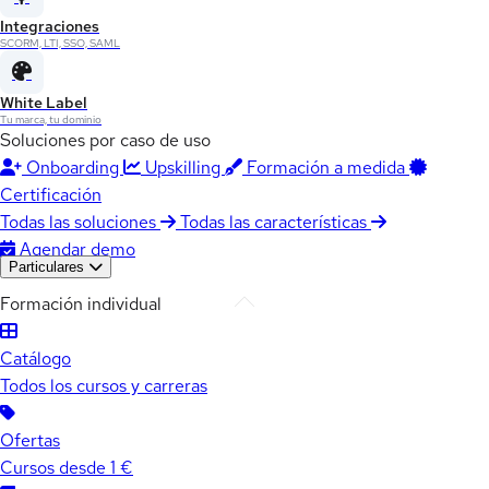
Integraciones
SCORM, LTI, SSO, SAML
White Label
Tu marca, tu dominio
Soluciones por caso de uso
Onboarding
Upskilling
Formación a medida
Certificación
Todas las soluciones
Todas las características
Agendar demo
Particulares
Formación individual
Catálogo
Todos los cursos y carreras
Ofertas
Cursos desde 1 €