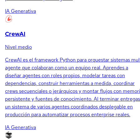
IA Generativa
CrewAI
Nivel medio
CrewAI es el framework Python para orquestar sistemas mul
agente que colaboran como un equipo real. Aprendes a
diseñar agentes con roles propios, modelar tareas con
dependencias, construir herramientas a medida, coordinar
crews secuenciales o jerárquicos y montar flujos con memor
persistente y fuentes de conocimiento. Al terminar entregas
un sistema de varios agentes coordinados desplegable en
producción para automatizar procesos enterprise reales.
IA Generativa