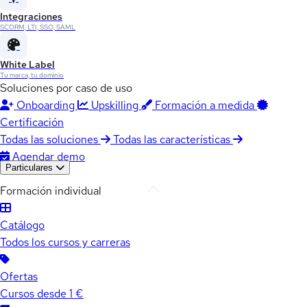
Integraciones
SCORM, LTI, SSO, SAML
White Label
Tu marca, tu dominio
Soluciones por caso de uso
Onboarding
Upskilling
Formación a medida
Certificación
Todas las soluciones
Todas las características
Agendar demo
Particulares
Formación individual
Catálogo
Todos los cursos y carreras
Ofertas
Cursos desde 1 €