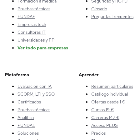
Formación a medida
Seguridad y RGPD
Pruebas técnicas
Glosario
FUNDAE
Preguntas frecuentes
Empresas tech
Consultoras IT
Universidades y FP
Ver todo para empresas
Plataforma
Aprender
Evaluación con IA
Resumen particulares
SCORM, LTI y SSO
Catálogo individual
Certificados
Ofertas desde 1 €
Pruebas técnicas
Cursos 19 €
Analítica
Carreras 147 €
FUNDAE
Acceso PLUS
Soluciones
Precios