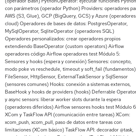
(operador Bash) PythonOperator: ejecutar funciones Pytho
con parámetros (operador Python) Providers: operadores pa
AWS (S3, Glue), GCP (BigQuery, GCS) y Azure (operadores
cloud) Operadores de bases de datos: PostgresOperator,
MySqlOperator, SqliteOperator (operadores SQL)
Operadores personalizados: crear operadores propios
extendiendo BaseOperator (custom operators) Airflow
operadores código Airflow operadores test Módulo 5:
Sensores y hooks (espera y conexión) Sensores: concepto,
modo poke vs reschedule, timeout y soft_fail (fundamentos)
FileSensor, HttpSensor, ExternalTaskSensor y SqlSensor
(sensores comunes) Hooks: conexión a sistemas externos,
BaseHook y hooks de providers (hooks) Deferrable Operato
y async sensors: liberar worker slots durante la espera
(operadores diferidos) Airflow sensores hooks test Módulo 6
XCom y TaskFlow API (comunicación entre tareas) XCom:
xcom_push, xcom_pull, paso de datos entre tareas con
limitaciones (XCom básico) TaskFlow API: decorador @task,