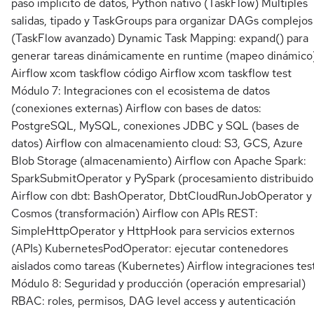
paso implícito de datos, Python nativo (TaskFlow) Múltiples
salidas, tipado y TaskGroups para organizar DAGs complejos
(TaskFlow avanzado) Dynamic Task Mapping: expand() para
generar tareas dinámicamente en runtime (mapeo dinámico
Airflow xcom taskflow código Airflow xcom taskflow test
Módulo 7: Integraciones con el ecosistema de datos
(conexiones externas) Airflow con bases de datos:
PostgreSQL, MySQL, conexiones JDBC y SQL (bases de
datos) Airflow con almacenamiento cloud: S3, GCS, Azure
Blob Storage (almacenamiento) Airflow con Apache Spark:
SparkSubmitOperator y PySpark (procesamiento distribuido
Airflow con dbt: BashOperator, DbtCloudRunJobOperator y
Cosmos (transformación) Airflow con APIs REST:
SimpleHttpOperator y HttpHook para servicios externos
(APIs) KubernetesPodOperator: ejecutar contenedores
aislados como tareas (Kubernetes) Airflow integraciones tes
Módulo 8: Seguridad y producción (operación empresarial)
RBAC: roles, permisos, DAG level access y autenticación