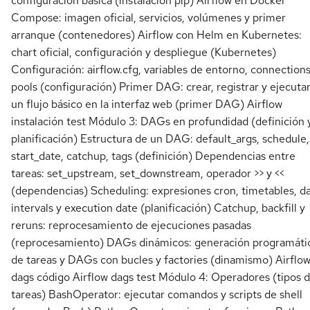
configuración básica (instalación pip) Airflow en Docker
Compose: imagen oficial, servicios, volúmenes y primer
arranque (contenedores) Airflow con Helm en Kubernetes:
chart oficial, configuración y despliegue (Kubernetes)
Configuración: airflow.cfg, variables de entorno, connections
pools (configuración) Primer DAG: crear, registrar y ejecuta
un flujo básico en la interfaz web (primer DAG) Airflow
instalación test Módulo 3: DAGs en profundidad (definición 
planificación) Estructura de un DAG: default_args, schedule,
start_date, catchup, tags (definición) Dependencias entre
tareas: set_upstream, set_downstream, operador >> y <<
(dependencias) Scheduling: expresiones cron, timetables, d
intervals y execution date (planificación) Catchup, backfill y
reruns: reprocesamiento de ejecuciones pasadas
(reprocesamiento) DAGs dinámicos: generación programáti
de tareas y DAGs con bucles y factories (dinamismo) Airflo
dags código Airflow dags test Módulo 4: Operadores (tipos 
tareas) BashOperator: ejecutar comandos y scripts de shell