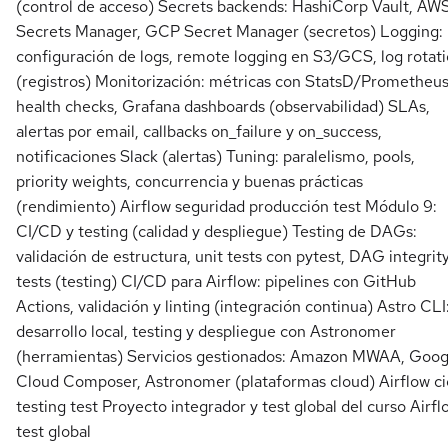
(control de acceso) Secrets backends: HashiCorp Vault, AW
Secrets Manager, GCP Secret Manager (secretos) Logging:
configuración de logs, remote logging en S3/GCS, log rotat
(registros) Monitorización: métricas con StatsD/Prometheus
health checks, Grafana dashboards (observabilidad) SLAs,
alertas por email, callbacks on_failure y on_success,
notificaciones Slack (alertas) Tuning: paralelismo, pools,
priority weights, concurrencia y buenas prácticas
(rendimiento) Airflow seguridad producción test Módulo 9:
CI/CD y testing (calidad y despliegue) Testing de DAGs:
validación de estructura, unit tests con pytest, DAG integrit
tests (testing) CI/CD para Airflow: pipelines con GitHub
Actions, validación y linting (integración continua) Astro CLI
desarrollo local, testing y despliegue con Astronomer
(herramientas) Servicios gestionados: Amazon MWAA, Goog
Cloud Composer, Astronomer (plataformas cloud) Airflow ci
testing test Proyecto integrador y test global del curso Airfl
test global