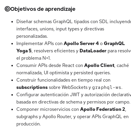
Objetivos de aprendizaje
Diseñar schemas GraphQL tipados con SDL incluyend
interfaces, unions, input types y directivas
personalizadas.
Implementar APIs con
Apollo Server 4
o
GraphQL
Yoga 5
, resolvers eficientes y
DataLoader
para resolv
el problema N+1.
Consumir APIs desde React con
Apollo Client
, caché
normalizada, UI optimista y persisted queries.
Construir funcionalidades en tiempo real con
subscriptions
sobre WebSockets y
graphql-ws
.
Configurar autenticación JWT y autorización declarati
basada en directivas de schema y permisos por campo.
Componer microservicios con
Apollo Federation 2
,
subgraphs y Apollo Router, y operar APIs GraphQL en
producción.