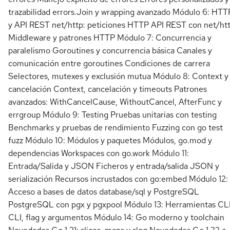
trazabilidad errors.Join y wrapping avanzado Módulo 6: HTT
y API REST net/http: peticiones HTTP API REST con net/ht
Middleware y patrones HTTP Módulo 7: Concurrencia y
paralelismo Goroutines y concurrencia básica Canales y
comunicación entre goroutines Condiciones de carrera
Selectores, mutexes y exclusión mutua Módulo 8: Context y
cancelación Context, cancelación y timeouts Patrones
avanzados: WithCancelCause, WithoutCancel, AfterFunc y
errgroup Módulo 9: Testing Pruebas unitarias con testing
Benchmarks y pruebas de rendimiento Fuzzing con go test
fuzz Módulo 10: Módulos y paquetes Módulos, go.mod y
dependencias Workspaces con go.work Módulo 11:
Entrada/Salida y JSON Ficheros y entrada/salida JSON y
serialización Recursos incrustados con go:embed Módulo 12:
Acceso a bases de datos database/sql y PostgreSQL
PostgreSQL con pgx y pgxpool Módulo 13: Herramientas CL
CLI, flag y argumentos Módulo 14: Go moderno y toolchain