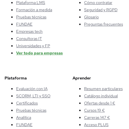
Plataforma LMS
Cómo contratar
Formación a medida
Seguridad y RGPD
Pruebas técnicas
Glosario
FUNDAE
Preguntas frecuentes
Empresas tech
Consultoras IT
Universidades y FP
Ver todo para empresas
Plataforma
Aprender
Evaluación con IA
Resumen particulares
SCORM, LTI y SSO
Catálogo individual
Certificados
Ofertas desde 1 €
Pruebas técnicas
Cursos 19 €
Analítica
Carreras 147 €
FUNDAE
Acceso PLUS