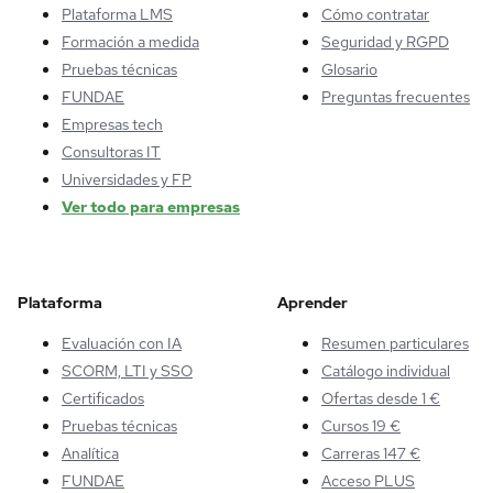
Plataforma LMS
Cómo contratar
Formación a medida
Seguridad y RGPD
Pruebas técnicas
Glosario
FUNDAE
Preguntas frecuentes
Empresas tech
Consultoras IT
Universidades y FP
Ver todo para empresas
Plataforma
Aprender
Evaluación con IA
Resumen particulares
SCORM, LTI y SSO
Catálogo individual
Certificados
Ofertas desde 1 €
Pruebas técnicas
Cursos 19 €
Analítica
Carreras 147 €
FUNDAE
Acceso PLUS