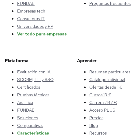
FUNDAE
Preguntas frecuentes
Empresas tech
Consultoras IT
Universidades y FP
Ver todo para empresas
Plataforma
Aprender
Evaluación con IA
Resumen particulares
SCORM, LTI y SSO
Catálogo individual
Certificados
Ofertas desde 1 €
Pruebas técnicas
Cursos 19 €
Analítica
Carreras 147 €
FUNDAE
Acceso PLUS
Soluciones
Precios
Comparativas
Blog
Características
Recursos