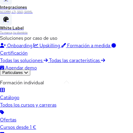
Integraciones
SCORM, LTI, SSO, SAML
White Label
Tu marca, tu dominio
Soluciones por caso de uso
Onboarding
Upskilling
Formación a medida
Certificación
Todas las soluciones
Todas las características
Agendar demo
Particulares
Formación individual
Catálogo
Todos los cursos y carreras
Ofertas
Cursos desde 1 €