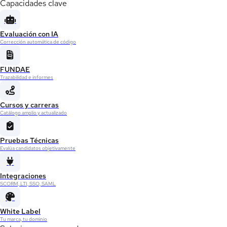
Capacidades clave
Evaluación con IA
Corrección automática de código
FUNDAE
Trazabilidad e informes
Cursos y carreras
Catálogo amplio y actualizado
Pruebas Técnicas
Evalúa candidatos objetivamente
Integraciones
SCORM, LTI, SSO, SAML
White Label
Tu marca, tu dominio