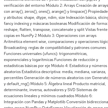
verificación del entorno Módulo 2: Arrays Creación de array
con array(), zeros(), ones(), arange() y linspace() Propiedade
y atributos: shape, dtype, ndim, size Indexación básica, slicin
fancy indexing y máscaras booleanas Modificación de forma:
reshape, flatten, transpose, concatenate y split Vistas frente
copias en NumPy 2 Módulo 3: Operaciones con arrays
Aritmética element wise, comparaciones y operaciones lógi
Broadcasting: reglas de compatibilidad y patrones comunes
Funciones universales (ufuncs): trigonométricas,
exponenciales y logarítmicas Funciones de reducción y
estadísticas básicas por eje Módulo 4: Estadística y números
aleatorios Estadística descriptiva: media, mediana, varianza,
percentiles Generación de números aleatorios con Generat
y default_rng() Módulo 5: Álgebra lineal Producto matricial,
determinante, inversa, autovalores y SVD Sistemas de
ecuaciones lineales y mínimos cuadrados Módulo 6:
Integración con Pandas y Matplotlib Conversión bidirecciona
entre arrays NumPy y DataFrames Visualización de arrays c