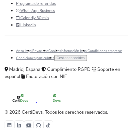
Programa de referidos
WhatsApp Business
Calendly 30 min
LinkedIn
Aviso legal
Privacidad
Cookies
Información legal
Condiciones empresas
Condiciones particulares
Gestionar cookies
Madrid, España
Cumplimiento RGPD
Soporte en
español
Facturación con NIF
© 2026 CertiDevs. Todos los derechos reservados.