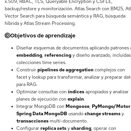
x.509, RBAC, TLS, Queryable Encryption y CSFLE,
backup/restore y monitorización. Atlas Search con BM25, At
Vector Search para búsqueda semántica y RAG, búsqueda
híbrida y Atlas Stream Processing.
Objetivos de aprendizaje
Diseñar esquemas de documentos aplicando patrones 
embedding
,
referencing
y diseño avanzado, incluidas
colecciones time series.
Construir
pipelines de aggregation
complejos con
facet y lookup para transformar, analizar y preparar dat
para RAG.
Optimizar consultas con
índices
apropiados y analizar
planes de ejecución con
explain
.
Integrar MongoDB con
Mongoose
,
PyMongo/Motor
Spring Data MongoDB
usando
change streams
y
transacciones
multi-documento.
Configurar
replica sets
y
sharding
, operar con