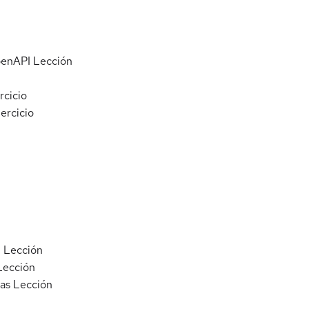
penAPI
Lección
rcicio
jercicio
I
Lección
Lección
as
Lección