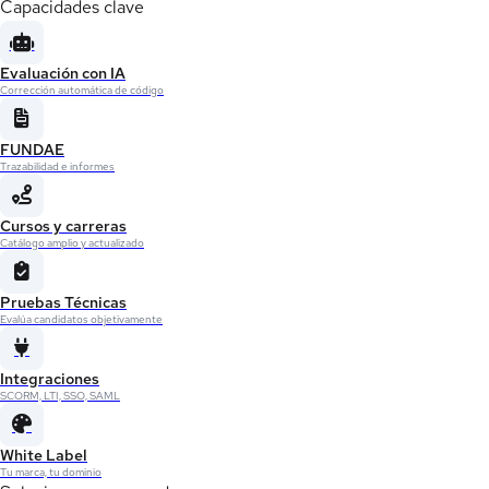
Capacidades clave
Evaluación con IA
Corrección automática de código
FUNDAE
Trazabilidad e informes
Cursos y carreras
Catálogo amplio y actualizado
Pruebas Técnicas
Evalúa candidatos objetivamente
Integraciones
SCORM, LTI, SSO, SAML
White Label
Tu marca, tu dominio