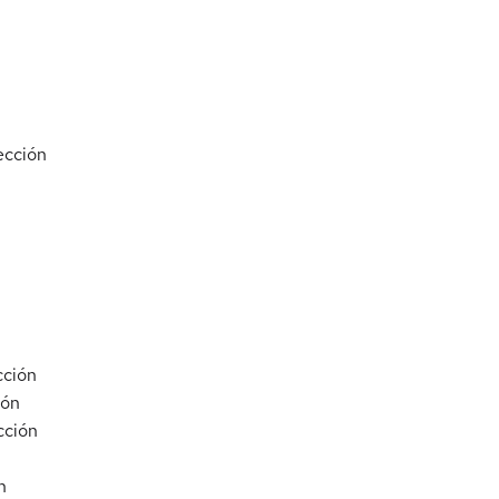
ección
cción
ión
cción
n