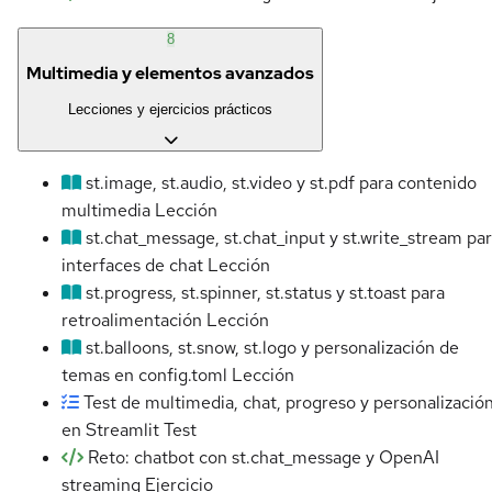
8
Multimedia y elementos avanzados
Lecciones y ejercicios prácticos
st.image, st.audio, st.video y st.pdf para contenido
multimedia
Lección
st.chat_message, st.chat_input y st.write_stream pa
interfaces de chat
Lección
st.progress, st.spinner, st.status y st.toast para
retroalimentación
Lección
st.balloons, st.snow, st.logo y personalización de
temas en config.toml
Lección
Test de multimedia, chat, progreso y personalizació
en Streamlit
Test
Reto: chatbot con st.chat_message y OpenAI
streaming
Ejercicio