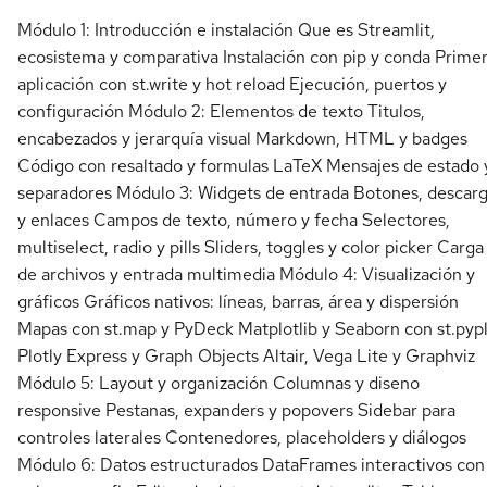
Módulo 1: Introducción e instalación Que es Streamlit,
ecosistema y comparativa Instalación con pip y conda Prime
aplicación con st.write y hot reload Ejecución, puertos y
configuración Módulo 2: Elementos de texto Titulos,
encabezados y jerarquía visual Markdown, HTML y badges
Código con resaltado y formulas LaTeX Mensajes de estado 
separadores Módulo 3: Widgets de entrada Botones, descar
y enlaces Campos de texto, número y fecha Selectores,
multiselect, radio y pills Sliders, toggles y color picker Carga
de archivos y entrada multimedia Módulo 4: Visualización y
gráficos Gráficos nativos: líneas, barras, área y dispersión
Mapas con st.map y PyDeck Matplotlib y Seaborn con st.pyp
Plotly Express y Graph Objects Altair, Vega Lite y Graphviz
Módulo 5: Layout y organización Columnas y diseno
responsive Pestanas, expanders y popovers Sidebar para
controles laterales Contenedores, placeholders y diálogos
Módulo 6: Datos estructurados DataFrames interactivos con