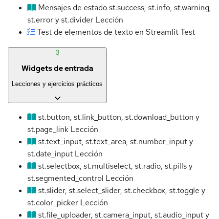
Mensajes de estado st.success, st.info, st.warning,
st.error y st.divider
Lección
Test de elementos de texto en Streamlit
Test
3
Widgets de entrada
Lecciones y ejercicios prácticos
st.button, st.link_button, st.download_button y
st.page_link
Lección
st.text_input, st.text_area, st.number_input y
st.date_input
Lección
st.selectbox, st.multiselect, st.radio, st.pills y
st.segmented_control
Lección
st.slider, st.select_slider, st.checkbox, st.toggle y
st.color_picker
Lección
st.file_uploader, st.camera_input, st.audio_input y