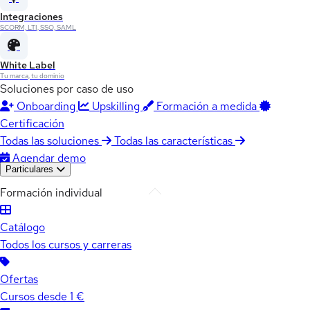
Integraciones
SCORM, LTI, SSO, SAML
White Label
Tu marca, tu dominio
Soluciones por caso de uso
Onboarding
Upskilling
Formación a medida
Certificación
Todas las soluciones
Todas las características
Agendar demo
Particulares
Formación individual
Catálogo
Todos los cursos y carreras
Ofertas
Cursos desde 1 €