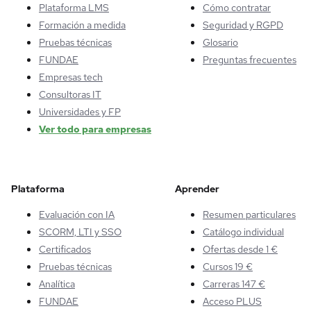
Plataforma LMS
Cómo contratar
Formación a medida
Seguridad y RGPD
Pruebas técnicas
Glosario
FUNDAE
Preguntas frecuentes
Empresas tech
Consultoras IT
Universidades y FP
Ver todo para empresas
Plataforma
Aprender
Evaluación con IA
Resumen particulares
SCORM, LTI y SSO
Catálogo individual
Certificados
Ofertas desde 1 €
Pruebas técnicas
Cursos 19 €
Analítica
Carreras 147 €
FUNDAE
Acceso PLUS