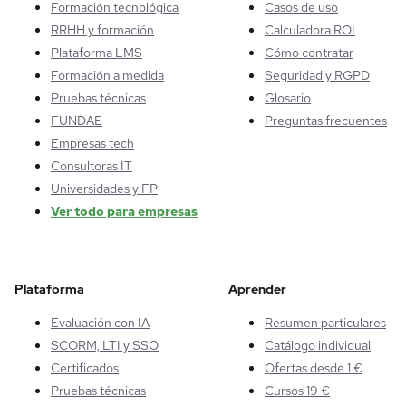
Formación tecnológica
Casos de uso
RRHH y formación
Calculadora ROI
Plataforma LMS
Cómo contratar
Formación a medida
Seguridad y RGPD
Pruebas técnicas
Glosario
FUNDAE
Preguntas frecuentes
Empresas tech
Consultoras IT
Universidades y FP
Ver todo para empresas
Plataforma
Aprender
Evaluación con IA
Resumen particulares
SCORM, LTI y SSO
Catálogo individual
Certificados
Ofertas desde 1 €
Pruebas técnicas
Cursos 19 €