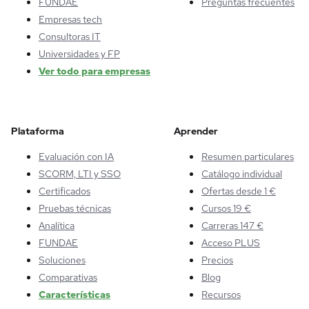
FUNDAE
Preguntas frecuentes
Empresas tech
Consultoras IT
Universidades y FP
Ver todo para empresas
Plataforma
Aprender
Evaluación con IA
Resumen particulares
SCORM, LTI y SSO
Catálogo individual
Certificados
Ofertas desde 1 €
Pruebas técnicas
Cursos 19 €
Analítica
Carreras 147 €
FUNDAE
Acceso PLUS
Soluciones
Precios
Comparativas
Blog
Características
Recursos