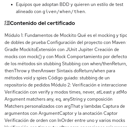
Equipos que adoptan BDD y quieren un estilo de test
alineado con
given/when/then
.
Contenido del certificado
Módulo 1: Fundamentos de Mockito Qué es el mocking y tip
de dobles de prueba Configuración del proyecto con Maven 
Gradle MockitoExtensión con JUnit Jupiter Creación de
mocks con mock() y con Mock Comportamiento por defecto
de los métodos sin stubbing Stubbing con when/thenReturn,
thenThrow y thenAnswer Sintaxis doReturn/when para
métodos void y spies Código guiado: stubbing de un
repositorio de pedidos Módulo 2: Verificación e interaccione
Verificación con verify y modos times, never, atLeast y atMo
Argument matchers any, eq, anyString y composición
Matchers personalizados con argThat y lambdas Captura de
argumentos con ArgumentCaptor y la anotación Captor
Verificación de orden con InOrder entre uno y varios mocks