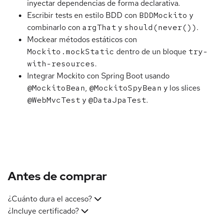
inyectar dependencias de forma declarativa.
Escribir tests en estilo BDD con
BDDMockito
y
combinarlo con
argThat
y
should(never())
.
Mockear métodos estáticos con
Mockito.mockStatic
dentro de un bloque
try-
with-resources
.
Integrar Mockito con Spring Boot usando
@MockitoBean
,
@MockitoSpyBean
y los slices
@WebMvcTest
y
@DataJpaTest
.
Antes de comprar
¿Cuánto dura el acceso?
¿Incluye certificado?