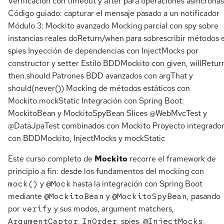
Verificación con timeout y after para operaciones asíncronas
Código guiado: capturar el mensaje pasado a un notificador
Módulo 3: Mockito avanzado Mocking parcial con spy sobre
instancias reales doReturn/when para sobrescribir métodos 
spies Inyección de dependencias con InjectMocks por
constructor y setter Estilo BDDMockito con given, willRetur
then.should Patrones BDD avanzados con argThat y
should(never()) Mocking de métodos estáticos con
Mockito.mockStatic Integración con Spring Boot:
MockitoBean y MockitoSpyBean Slices @WebMvcTest y
@DataJpaTest combinados con Mockito Proyecto integrado
con BDDMockito, InjectMocks y mockStatic
Este curso completo de
Mockito
recorre el framework de
principio a fin: desde los fundamentos del mocking con
mock()
y
@Mock
hasta la integración con Spring Boot
mediante
@MockitoBean
y
@MockitoSpyBean
, pasando
por
verify
y sus modos, argument matchers,
ArgumentCaptor
,
InOrder
, spies,
@InjectMocks
,