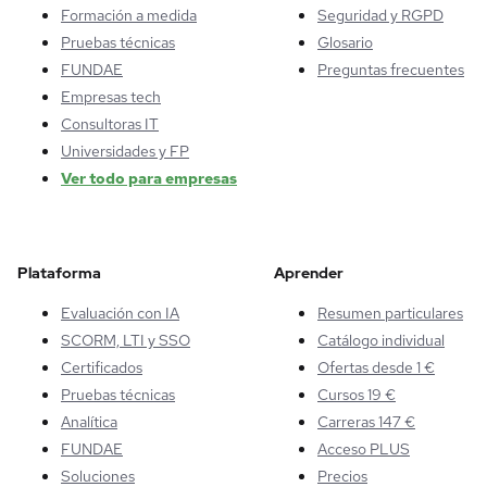
Formación a medida
Seguridad y RGPD
Pruebas técnicas
Glosario
FUNDAE
Preguntas frecuentes
Empresas tech
Consultoras IT
Universidades y FP
Ver todo para empresas
Plataforma
Aprender
Evaluación con IA
Resumen particulares
SCORM, LTI y SSO
Catálogo individual
Certificados
Ofertas desde 1 €
Pruebas técnicas
Cursos 19 €
Analítica
Carreras 147 €
FUNDAE
Acceso PLUS
Soluciones
Precios