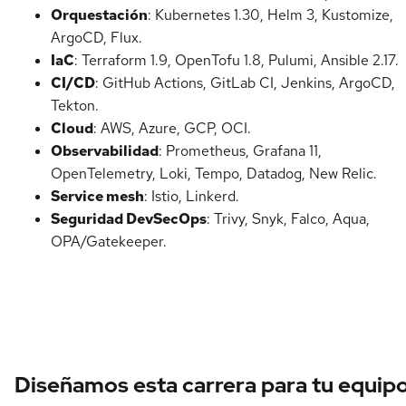
Orquestación
: Kubernetes 1.30, Helm 3, Kustomize,
ArgoCD, Flux.
IaC
: Terraform 1.9, OpenTofu 1.8, Pulumi, Ansible 2.17.
CI/CD
: GitHub Actions, GitLab CI, Jenkins, ArgoCD,
Tekton.
Cloud
: AWS, Azure, GCP, OCI.
Observabilidad
: Prometheus, Grafana 11,
OpenTelemetry, Loki, Tempo, Datadog, New Relic.
Service mesh
: Istio, Linkerd.
Seguridad DevSecOps
: Trivy, Snyk, Falco, Aqua,
OPA/Gatekeeper.
Diseñamos esta carrera para tu equip