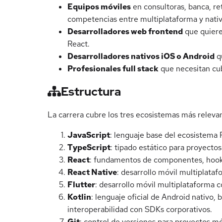
Equipos móviles
en consultoras, banca, re
competencias entre multiplataforma y nati
Desarrolladores web frontend
que quiere
React.
Desarrolladores nativos iOS o Android
q
Profesionales full stack
que necesitan cub
Estructura
La carrera cubre los tres ecosistemas más relevan
JavaScript
: lenguaje base del ecosistema 
TypeScript
: tipado estático para proyect
React
: fundamentos de componentes, hooks,
React Native
: desarrollo móvil multiplata
Flutter
: desarrollo móvil multiplataforma 
Kotlin
: lenguaje oficial de Android nativo,
interoperabilidad con SDKs corporativos.
Git
: control de versiones para proyectos mó