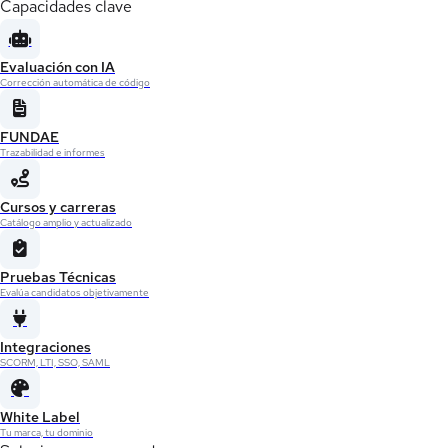
Capacidades clave
Evaluación con IA
Corrección automática de código
FUNDAE
Trazabilidad e informes
Cursos y carreras
Catálogo amplio y actualizado
Pruebas Técnicas
Evalúa candidatos objetivamente
Integraciones
SCORM, LTI, SSO, SAML
White Label
Tu marca, tu dominio