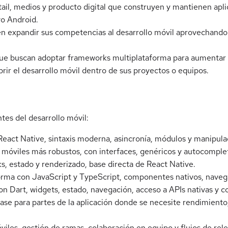
tail, medios y producto digital que construyen y mantienen apl
vo Android.
n expandir sus competencias al desarrollo móvil aprovechando
ue buscan adoptar frameworks multiplataforma para aumentar s
rir el desarrollo móvil dentro de sus proyectos o equipos.
tes del desarrollo móvil:
React Native, sintaxis moderna, asincronía, módulos y manipula
os móviles más robustos, con interfaces, genéricos y autocompl
 estado y renderizado, base directa de React Native.
forma con JavaScript y TypeScript, componentes nativos, navegac
con Dart, widgets, estado, navegación, acceso a APIs nativas y 
 base para partes de la aplicación donde se necesite rendimiento
viles, gestión de ramas, colaboración en equipo y flujos de rele