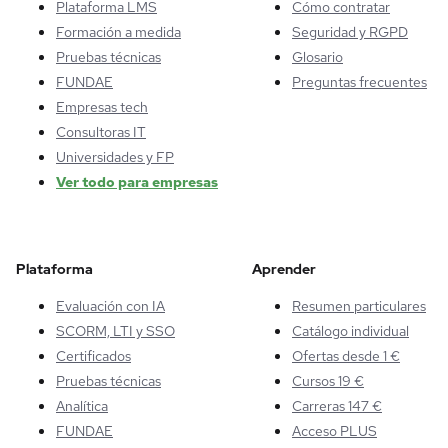
Plataforma LMS
Cómo contratar
Formación a medida
Seguridad y RGPD
Pruebas técnicas
Glosario
FUNDAE
Preguntas frecuentes
Empresas tech
Consultoras IT
Universidades y FP
Ver todo para empresas
Plataforma
Aprender
Evaluación con IA
Resumen particulares
SCORM, LTI y SSO
Catálogo individual
Certificados
Ofertas desde 1 €
Pruebas técnicas
Cursos 19 €
Analítica
Carreras 147 €
FUNDAE
Acceso PLUS