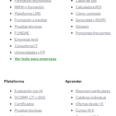
Formación tecnológica
Casos de uso
RRHH y formación
Calculadora ROI
Plataforma LMS
Cómo contratar
Formación a medida
Seguridad y RGPD
Pruebas técnicas
Glosario
FUNDAE
Preguntas frecuentes
Empresas tech
Consultoras IT
Universidades y FP
Ver todo para empresas
Plataforma
Aprender
Evaluación con IA
Resumen particulares
SCORM, LTI y SSO
Catálogo individual
Certificados
Ofertas desde 1 €
Pruebas técnicas
Cursos 19 €