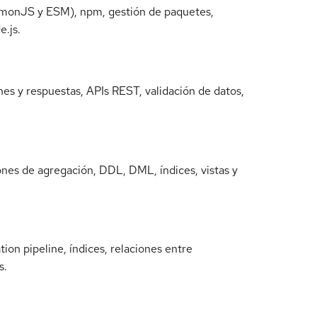
ommonJS y ESM), npm, gestión de paquetes,
e.js.
es y respuestas, APIs REST, validación de datos,
iones de agregación, DDL, DML, índices, vistas y
n pipeline, índices, relaciones entre
s.