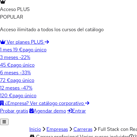
Acceso PLUS
POPULAR
Acceso ilimitado a todos los cursos del catálogo
Ver planes PLUS
1 mes
19 €
pago único
3 meses
-22%
45 €
pago único
6 meses
-33%
72 €
pago único
12 meses
-47%
120 €
pago único
¿Empresa? Ver catálogo corporativo
Agendar demo
Entrar
Probar gratis
Inicio
Empresas
Carreras
Full Stack con Re
Carrera profesional
Varios cursos incluidos
3