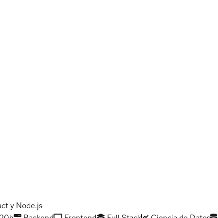
act y Node.js
20h
Backend
Frontend
Full Stack
Ciencia de Datos