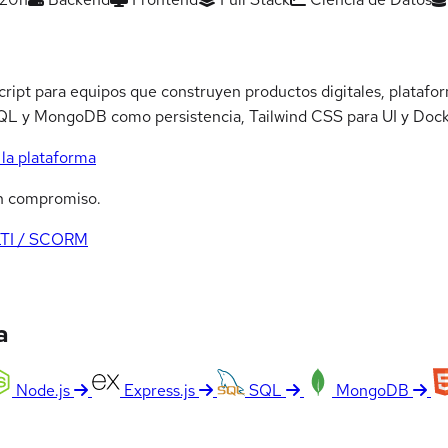
cript para equipos que construyen productos digitales, platafo
 SQL y MongoDB como persistencia, Tailwind CSS para UI y Dock
la plataforma
n compromiso.
LTI / SCORM
a
Node.js
Express.js
SQL
MongoDB