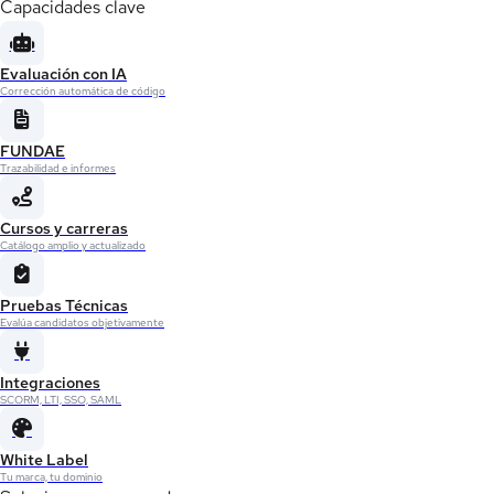
Capacidades clave
Evaluación con IA
Corrección automática de código
FUNDAE
Trazabilidad e informes
Cursos y carreras
Catálogo amplio y actualizado
Pruebas Técnicas
Evalúa candidatos objetivamente
Integraciones
SCORM, LTI, SSO, SAML
White Label
Tu marca, tu dominio