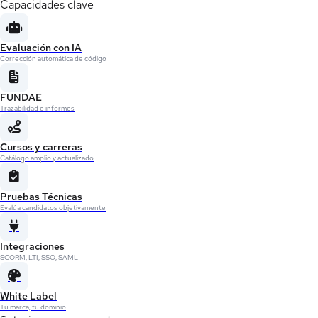
Capacidades clave
Evaluación con IA
Corrección automática de código
FUNDAE
Trazabilidad e informes
Cursos y carreras
Catálogo amplio y actualizado
Pruebas Técnicas
Evalúa candidatos objetivamente
Integraciones
SCORM, LTI, SSO, SAML
White Label
Tu marca, tu dominio