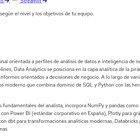
ks
Streamlit
egún el nivel y los objetivos de tu equipo.
onal orientada a perfiles de análisis de datos e inteligencia de
lines, Data Analytics se posiciona en la capa analítica de la pi
informes orientados a decisiones de negocio. A lo largo de vari
atos moderno que combina dominio de SQL y Python con las herr
 fundamentales del analista, incorpora NumPy y pandas como he
n con Power BI (estándar corporativo en España), Plotly para grá
l con dbt para transformaciones analíticas modernas, Databricks 
nas.