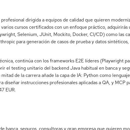
 profesional dirigida a equipos de calidad que quieren moderni
 de varios cursos certificados con un enfoque práctico, adquirirás
ywright, Selenium, JUnit, Mockito, Docker, CI/CD) como las c
hropic para generación de casos de prueba y datos sintéticos, 
técnica, continúa con los frameworks E2E líderes (Playwright p
rir el testing unitario del backend Java habitual en banca y se
 mitad de la carrera añade la capa de IA: Python como lenguaj
a diseñar instrucciones profesionales aplicadas a QA, y MCP p
147 EUR.
de banca, seguros, consultoras y gran empresa que quieren m