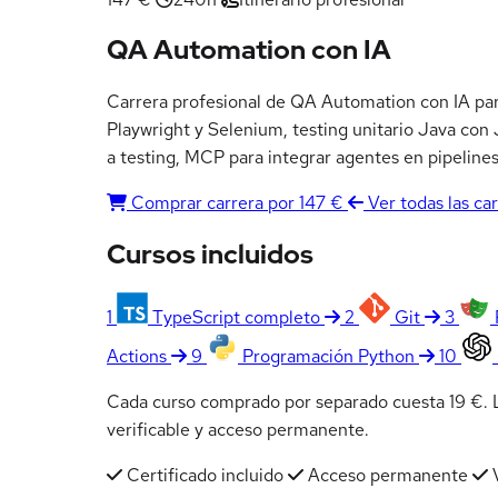
QA Automation con IA
Carrera profesional de QA Automation con IA para
Playwright y Selenium, testing unitario Java con
a testing, MCP para integrar agentes en pipeline
Comprar carrera por 147 €
Ver todas las ca
Cursos incluidos
1
TypeScript completo
2
Git
3
Actions
9
Programación Python
10
Cada curso comprado por separado cuesta 19 €. La
verificable y acceso permanente.
Certificado incluido
Acceso permanente
V