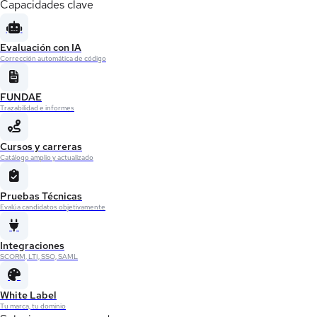
Capacidades clave
Evaluación con IA
Corrección automática de código
FUNDAE
Trazabilidad e informes
Cursos y carreras
Catálogo amplio y actualizado
Pruebas Técnicas
Evalúa candidatos objetivamente
Integraciones
SCORM, LTI, SSO, SAML
White Label
Tu marca, tu dominio