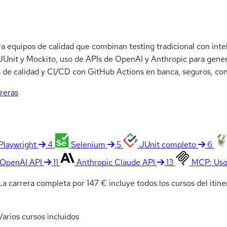
 equipos de calidad que combinan testing tradicional con inteli
 JUnit y Mockito, uso de APIs de OpenAI y Anthropic para gene
s de calidad y CI/CD con GitHub Actions en banca, seguros, co
rreras
Playwright
4
Selenium
5
JUnit completo
6
OpenAI API
11
Anthropic Claude API
13
MCP: Uso 
 carrera completa por 147 € incluye todos los cursos del itine
arios cursos incluidos