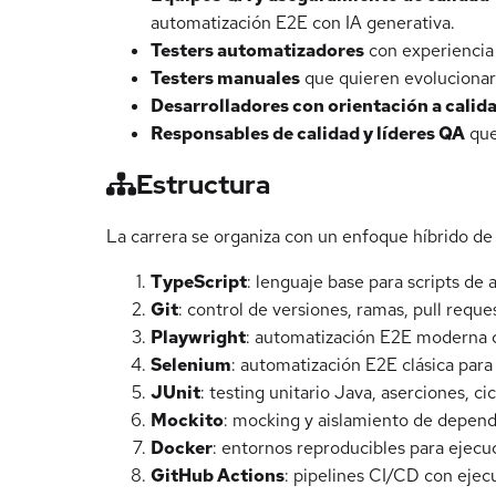
automatización E2E con IA generativa.
Testers automatizadores
con experiencia 
Testers manuales
que quieren evolucionar
Desarrolladores con orientación a calid
Responsables de calidad y líderes QA
que
Estructura
La carrera se organiza con un enfoque híbrido de 
TypeScript
: lenguaje base para scripts d
Git
: control de versiones, ramas, pull reque
Playwright
: automatización E2E moderna c
Selenium
: automatización E2E clásica para
JUnit
: testing unitario Java, aserciones, c
Mockito
: mocking y aislamiento de depend
Docker
: entornos reproducibles para ejecuc
GitHub Actions
: pipelines CI/CD con ejec