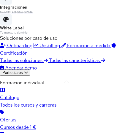
Integraciones
SCORM, LTI, SSO, SAML
White Label
Tu marca, tu dominio
Soluciones por caso de uso
Onboarding
Upskilling
Formación a medida
Certificación
Todas las soluciones
Todas las características
Agendar demo
Particulares
Formación individual
Catálogo
Todos los cursos y carreras
Ofertas
Cursos desde 1 €