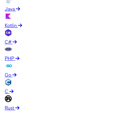
Java
Kotlin
C#
PHP
Go
C
Rust