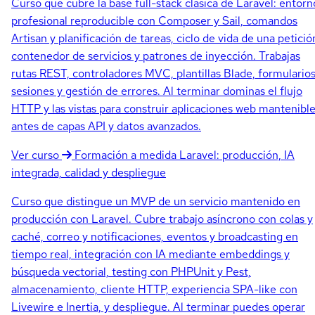
Curso que cubre la base full-stack clásica de Laravel: entorn
profesional reproducible con Composer y Sail, comandos
Artisan y planificación de tareas, ciclo de vida de una petició
contenedor de servicios y patrones de inyección. Trabajas
rutas REST, controladores MVC, plantillas Blade, formularios
sesiones y gestión de errores. Al terminar dominas el flujo
HTTP y las vistas para construir aplicaciones web mantenibl
antes de capas API y datos avanzados.
Ver curso
Formación a medida
Laravel: producción, IA
integrada, calidad y despliegue
Curso que distingue un MVP de un servicio mantenido en
producción con Laravel. Cubre trabajo asíncrono con colas y
caché, correo y notificaciones, eventos y broadcasting en
tiempo real, integración con IA mediante embeddings y
búsqueda vectorial, testing con PHPUnit y Pest,
almacenamiento, cliente HTTP, experiencia SPA-like con
Livewire e Inertia, y despliegue. Al terminar puedes operar