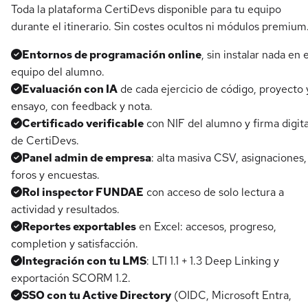
Toda la plataforma CertiDevs disponible para tu equipo
durante el itinerario. Sin costes ocultos ni módulos premium
Entornos de programación online
, sin instalar nada en e
equipo del alumno.
Evaluación con IA
de cada ejercicio de código, proyecto 
ensayo, con feedback y nota.
Certificado verificable
con NIF del alumno y firma digita
de CertiDevs.
Panel admin de empresa
: alta masiva CSV, asignaciones,
foros y encuestas.
Rol inspector FUNDAE
con acceso de solo lectura a
actividad y resultados.
Reportes exportables
en Excel: accesos, progreso,
completion y satisfacción.
Integración con tu LMS
: LTI 1.1 + 1.3 Deep Linking y
exportación SCORM 1.2.
SSO con tu Active Directory
(OIDC, Microsoft Entra,