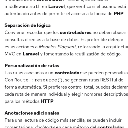
middleware
auth
en
Laravel
, que verifica si el usuario está
autenticado antes de permitir el acceso a la lógica de
PHP
.
Separación de lógica
Conviene recordar que los
controladores
no deben abusar 
consultas directas a la base de datos. Es preferible delegar
estas acciones a
Modelos Eloquent
, reforzando la arquitectu
MVC en
Laravel
y fomentando la reutilización de código.
Personalización de rutas
Las rutas asociadas a un
controlador
se pueden personaliza
Con
Route::resource()
, se generan rutas RESTful de
forma automática. Si prefieres control total, puedes declarar
cada ruta de manera individual y elegir nombres descriptivos
para los métodos
HTTP
.
Anotaciones adicionales
Para una lectura de código más sencilla, se pueden incluir
comentarios y
docblocks
en cada método del
controlador
.