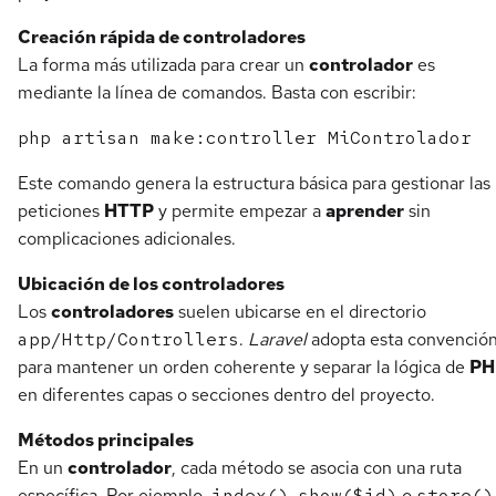
Creación rápida de controladores
La forma más utilizada para crear un
controlador
es
mediante la línea de comandos. Basta con escribir:
Este comando genera la estructura básica para gestionar las
peticiones
HTTP
y permite empezar a
aprender
sin
complicaciones adicionales.
Ubicación de los controladores
Los
controladores
suelen ubicarse en el directorio
app/Http/Controllers
.
Laravel
adopta esta convenció
para mantener un orden coherente y separar la lógica de
PH
en diferentes capas o secciones dentro del proyecto.
Métodos principales
En un
controlador
, cada método se asocia con una ruta
específica. Por ejemplo,
index()
,
show($id)
o
store()