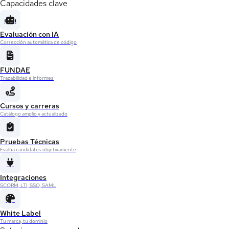
Capacidades clave
Evaluación con IA
Corrección automática de código
FUNDAE
Trazabilidad e informes
Cursos y carreras
Catálogo amplio y actualizado
Pruebas Técnicas
Evalúa candidatos objetivamente
Integraciones
SCORM, LTI, SSO, SAML
White Label
Tu marca, tu dominio