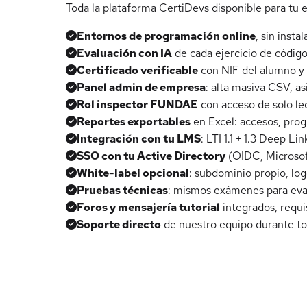
Toda la plataforma CertiDevs disponible para tu e
Entornos de programación online
, sin inst
Evaluación con IA
de cada ejercicio de código
Certificado verificable
con NIF del alumno y 
Panel admin de empresa
: alta masiva CSV, as
Rol inspector FUNDAE
con acceso de solo lec
Reportes exportables
en Excel: accesos, prog
Integración con tu LMS
: LTI 1.1 + 1.3 Deep L
SSO con tu Active Directory
(OIDC, Microsof
White-label opcional
: subdominio propio, lo
Pruebas técnicas
: mismos exámenes para eval
Foros y mensajería tutorial
integrados, requi
Soporte directo
de nuestro equipo durante to