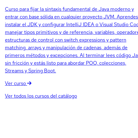
Curso para fijar la sintaxis fundamental de Java moderno y
entrar con base sólida en cualquier proyecto JVM. Aprendes
instalar el JDK y configurar IntelliJ IDEA o Visual Studio Co
manejar tipos primitivos y de referencia, variables, operador
estructuras de control con switch expressions y pattern
matching, arrays y manipulación de cadenas, además de
primeros métodos y excepciones. Al terminar lees código J
sin fricción y estás listo para abordar POO, colecciones,
Streams y Spring Boot.
Ver curso
Ver todos los cursos del catálogo