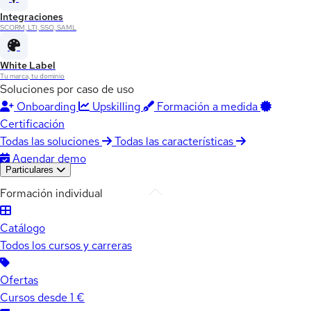
Integraciones
SCORM, LTI, SSO, SAML
White Label
Tu marca, tu dominio
Soluciones por caso de uso
Onboarding
Upskilling
Formación a medida
Certificación
Todas las soluciones
Todas las características
Agendar demo
Particulares
Formación individual
Catálogo
Todos los cursos y carreras
Ofertas
Cursos desde 1 €