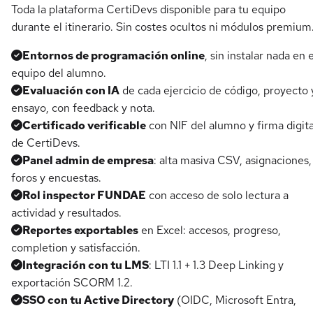
Toda la plataforma CertiDevs disponible para tu equipo
durante el itinerario. Sin costes ocultos ni módulos premium
Entornos de programación online
, sin instalar nada en e
equipo del alumno.
Evaluación con IA
de cada ejercicio de código, proyecto 
ensayo, con feedback y nota.
Certificado verificable
con NIF del alumno y firma digita
de CertiDevs.
Panel admin de empresa
: alta masiva CSV, asignaciones,
foros y encuestas.
Rol inspector FUNDAE
con acceso de solo lectura a
actividad y resultados.
Reportes exportables
en Excel: accesos, progreso,
completion y satisfacción.
Integración con tu LMS
: LTI 1.1 + 1.3 Deep Linking y
exportación SCORM 1.2.
SSO con tu Active Directory
(OIDC, Microsoft Entra,