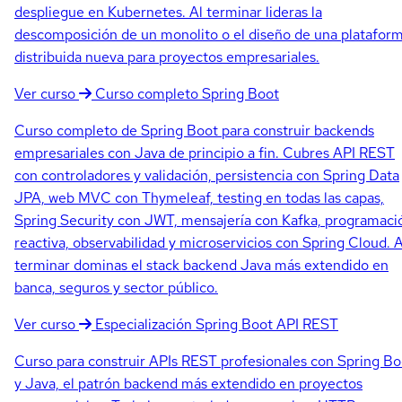
despliegue en Kubernetes. Al terminar lideras la
descomposición de un monolito o el diseño de una platafor
distribuida nueva para proyectos empresariales.
Ver curso
Curso completo
Spring Boot
Curso completo de Spring Boot para construir backends
empresariales con Java de principio a fin. Cubres API REST
con controladores y validación, persistencia con Spring Data
JPA, web MVC con Thymeleaf, testing en todas las capas,
Spring Security con JWT, mensajería con Kafka, programaci
reactiva, observabilidad y microservicios con Spring Cloud. A
terminar dominas el stack backend Java más extendido en
banca, seguros y sector público.
Ver curso
Especialización
Spring Boot API REST
Curso para construir APIs REST profesionales con Spring Bo
y Java, el patrón backend más extendido en proyectos