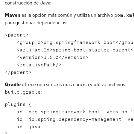
construcción de Java:
Maven
es la opción más común y utiliza un archivo
pom.xm
para gestionar dependencias:
<parent>

    <groupId>org.springframework.boot</group
    <artifactId>spring-boot-starter-parent<
    <version>3.5.0</version>

    <relativePath/>

Gradle
ofrece una sintaxis más concisa y utiliza archivos
build.gradle
:
plugins {

    id 'org.springframework.boot' version '3
    id 'io.spring.dependency-management' ve
    id 'java'
