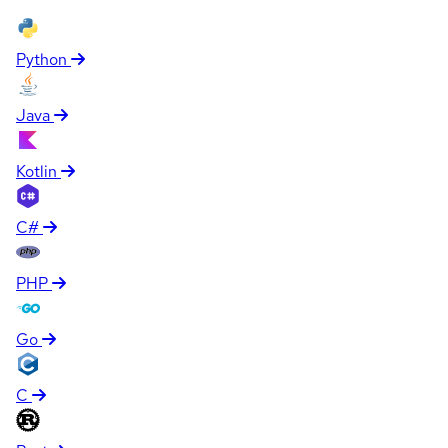
Python
Java
Kotlin
C#
PHP
Go
C