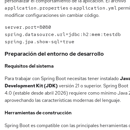
personalizar el comportamiento de la aplicación. El archivo
application.properties
o
application.yml
permi
modificar configuraciones sin cambiar código.
server.port=8080

spring.datasource.url=jdbc:h2:mem:testdb

Preparación del entorno de desarrollo
Requisitos del sistema
Para trabajar con Spring Boot necesitas tener instalado
Jav
Development Kit (JDK)
versión 21 o superior. Spring Boot
4.0 (estable desde abril 2026) requiere como mínimo Java 2
aprovechando las características modernas del lenguaje.
Herramientas de construcción
Spring Boot es compatible con las principales herramientas 