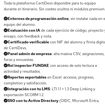
Toda la plataforma CertiDevs disponible para tu equipo
durante el itinerario. Sin costes ocultos ni módulos premium
Entornos de programación online
, sin instalar nada en e
equipo del alumno.
Evaluación con IA
de cada ejercicio de código, proyecto 
ensayo, con feedback y nota.
Certificado verificable
con NIF del alumno y firma digita
de CertiDevs.
Panel admin de empresa
: alta masiva CSV, asignaciones,
foros y encuestas.
Rol inspector FUNDAE
con acceso de solo lectura a
actividad y resultados.
Reportes exportables
en Excel: accesos, progreso,
completion y satisfacción.
Integración con tu LMS
: LTI 1.1 + 1.3 Deep Linking y
exportación SCORM 1.2.
SSO con tu Active Directory
(OIDC, Microsoft Entra,