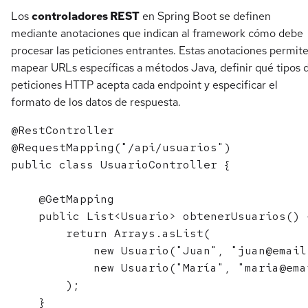
Los
controladores REST
en Spring Boot se definen
mediante anotaciones que indican al framework cómo debe
procesar las peticiones entrantes. Estas anotaciones permit
mapear URLs específicas a métodos Java, definir qué tipos 
peticiones HTTP acepta cada endpoint y especificar el
formato de los datos de respuesta.
@RestController

@RequestMapping("/api/usuarios")

public class UsuarioController {

    @GetMapping

    public List<Usuario> obtenerUsuarios() {
        return Arrays.asList(

            new Usuario("Juan", "juan@email.
            new Usuario("María", "maria@emai
        );

    }
