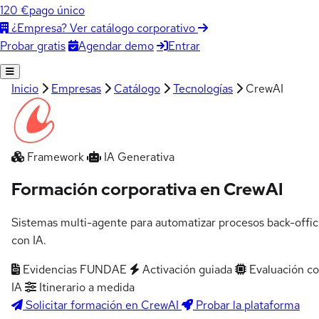
120 €
pago único
¿Empresa? Ver catálogo corporativo
Agendar demo
Entrar
Probar gratis
Inicio
Empresas
Catálogo
Tecnologías
CrewAI
Framework
IA Generativa
Formación corporativa en CrewAI
Sistemas multi-agente para automatizar procesos back-offi
con IA.
Evidencias FUNDAE
Activación guiada
Evaluación c
IA
Itinerario a medida
Solicitar formación en CrewAI
Probar la plataforma