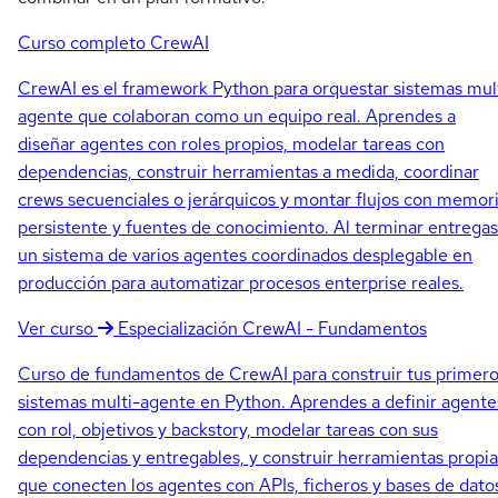
Curso completo
CrewAI
CrewAI es el framework Python para orquestar sistemas mul
agente que colaboran como un equipo real. Aprendes a
diseñar agentes con roles propios, modelar tareas con
dependencias, construir herramientas a medida, coordinar
crews secuenciales o jerárquicos y montar flujos con memor
persistente y fuentes de conocimiento. Al terminar entregas
un sistema de varios agentes coordinados desplegable en
producción para automatizar procesos enterprise reales.
Ver curso
Especialización
CrewAI - Fundamentos
Curso de fundamentos de CrewAI para construir tus primer
sistemas multi-agente en Python. Aprendes a definir agente
con rol, objetivos y backstory, modelar tareas con sus
dependencias y entregables, y construir herramientas propia
que conecten los agentes con APIs, ficheros y bases de dato