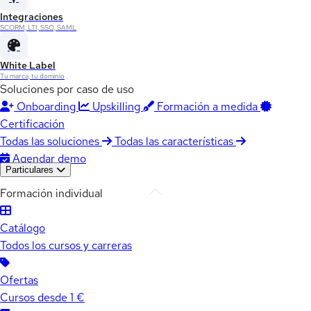
Integraciones
SCORM, LTI, SSO, SAML
White Label
Tu marca, tu dominio
Soluciones por caso de uso
Onboarding
Upskilling
Formación a medida
Certificación
Todas las soluciones
Todas las características
Agendar demo
Particulares
Formación individual
Catálogo
Todos los cursos y carreras
Ofertas
Cursos desde 1 €