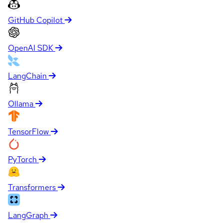
GitHub Copilot
OpenAI SDK
LangChain
Ollama
TensorFlow
PyTorch
Transformers
LangGraph