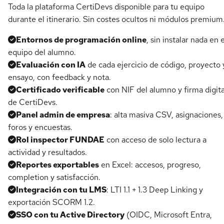
Toda la plataforma CertiDevs disponible para tu equipo
durante el itinerario. Sin costes ocultos ni módulos premium
Entornos de programación online
, sin instalar nada en e
equipo del alumno.
Evaluación con IA
de cada ejercicio de código, proyecto 
ensayo, con feedback y nota.
Certificado verificable
con NIF del alumno y firma digita
de CertiDevs.
Panel admin de empresa
: alta masiva CSV, asignaciones,
foros y encuestas.
Rol inspector FUNDAE
con acceso de solo lectura a
actividad y resultados.
Reportes exportables
en Excel: accesos, progreso,
completion y satisfacción.
Integración con tu LMS
: LTI 1.1 + 1.3 Deep Linking y
exportación SCORM 1.2.
SSO con tu Active Directory
(OIDC, Microsoft Entra,