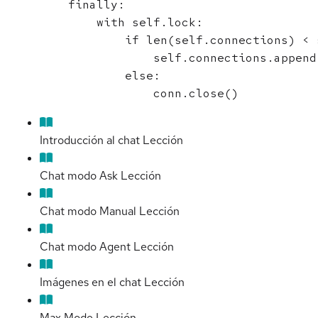
        finally:

            with self.lock:

                if len(self.connections) < 
                    self.connections.append(
                else:

Introducción al chat
Lección
Chat modo Ask
Lección
Chat modo Manual
Lección
Chat modo Agent
Lección
Imágenes en el chat
Lección
Max Mode
Lección