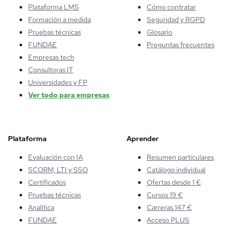
Plataforma LMS
Cómo contratar
Formación a medida
Seguridad y RGPD
Pruebas técnicas
Glosario
FUNDAE
Preguntas frecuentes
Empresas tech
Consultoras IT
Universidades y FP
Ver todo para empresas
Plataforma
Aprender
Evaluación con IA
Resumen particulares
SCORM, LTI y SSO
Catálogo individual
Certificados
Ofertas desde 1 €
Pruebas técnicas
Cursos 19 €
Analítica
Carreras 147 €
FUNDAE
Acceso PLUS