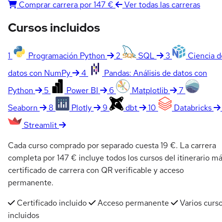
Comprar carrera por 147 €
Ver todas las carreras
Cursos incluidos
1
Programación Python
2
SQL
3
Ciencia d
datos con NumPy
4
Pandas: Análisis de datos con
Python
5
Power BI
6
Matplotlib
7
Seaborn
8
Plotly
9
dbt
10
Databricks
Streamlit
Cada curso comprado por separado cuesta 19 €. La carrera
completa por 147 € incluye todos los cursos del itinerario m
certificado de carrera con QR verificable y acceso
permanente.
Certificado incluido
Acceso permanente
Varios curs
incluidos