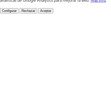
analíticas de Google Analytics para mejorar la web.
Más info
.
Configurar
Rechazar
Aceptar