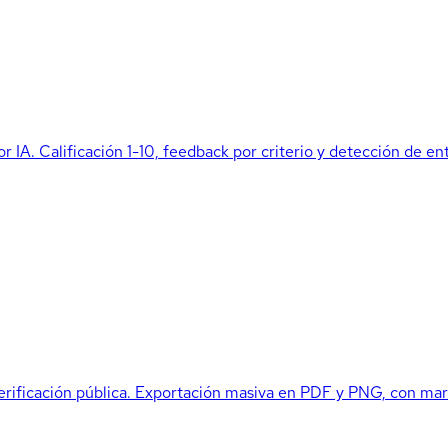
r IA. Calificación 1-10, feedback por criterio y detección de e
verificación pública. Exportación masiva en PDF y PNG, con mar