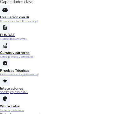
Capacidades clave
Evaluación con IA
Corrección automática de código
FUNDAE
Trazabilidad e informes
Cursos y carreras
Catálogo amplio y actualizado
Pruebas Técnicas
Evalúa candidatos objetivamente
Integraciones
SCORM, LTI, SSO, SAML
White Label
Tu marca, tu dominio