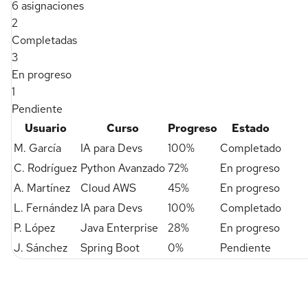
6 asignaciones
2
Completadas
3
En progreso
1
Pendiente
Usuario
Curso
Progreso
Estado
M. García
IA para Devs
100%
Completado
C. Rodríguez
Python Avanzado
72%
En progreso
A. Martínez
Cloud AWS
45%
En progreso
L. Fernández
IA para Devs
100%
Completado
P. López
Java Enterprise
28%
En progreso
J. Sánchez
Spring Boot
0%
Pendiente