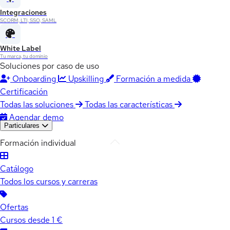
Integraciones
SCORM, LTI, SSO, SAML
White Label
Tu marca, tu dominio
Soluciones por caso de uso
Onboarding
Upskilling
Formación a medida
Certificación
Todas las soluciones
Todas las características
Agendar demo
Particulares
Formación individual
Catálogo
Todos los cursos y carreras
Ofertas
Cursos desde 1 €