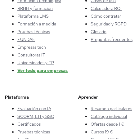
Formación tecnológica
Casos de uso
RRHH y formación
Calculadora ROI
Plataforma LMS
Cómo contratar
Formación a medida
Seguridad y RGPD
Pruebas técnicas
Glosario
FUNDAE
Preguntas frecuentes
Empresas tech
Consultoras IT
Universidades y FP
Ver todo para empresas
Plataforma
Aprender
Evaluación con IA
Resumen particulares
SCORM, LTI y SSO
Catálogo individual
Certificados
Ofertas desde 1 €
Pruebas técnicas
Cursos 19 €