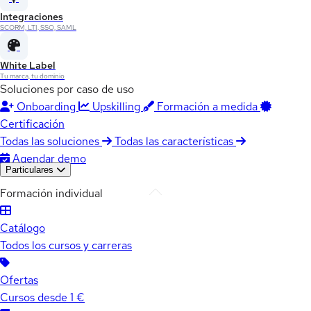
Integraciones
SCORM, LTI, SSO, SAML
White Label
Tu marca, tu dominio
Soluciones por caso de uso
Onboarding
Upskilling
Formación a medida
Certificación
Todas las soluciones
Todas las características
Agendar demo
Particulares
Formación individual
Catálogo
Todos los cursos y carreras
Ofertas
Cursos desde 1 €