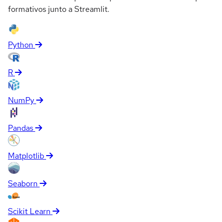
formativos junto a Streamlit.
Python
R
NumPy
Pandas
Matplotlib
Seaborn
Scikit Learn