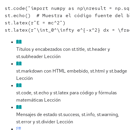
st.code("import numpy as np\nresult = np.sq
st.echo()  # Muestra el código fuente del b
st.latex(r"E = mc^2")

Títulos y encabezados con st.title, st.header y
st.subheader
Lección
st.markdown con HTML embebido, st.html y st.badge
Lección
st.code, st.echo y st.latex para código y fórmulas
matemáticas
Lección
Mensajes de estado st.success, st.info, st.warning,
st.error y st.divider
Lección