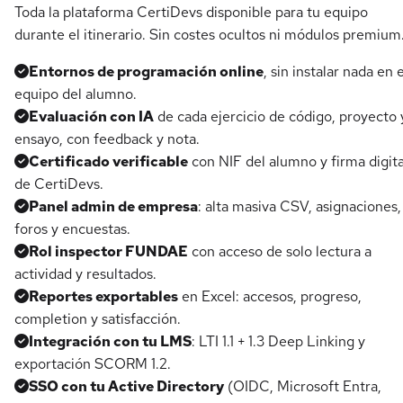
Toda la plataforma CertiDevs disponible para tu equipo
durante el itinerario. Sin costes ocultos ni módulos premium
Entornos de programación online
, sin instalar nada en e
equipo del alumno.
Evaluación con IA
de cada ejercicio de código, proyecto 
ensayo, con feedback y nota.
Certificado verificable
con NIF del alumno y firma digita
de CertiDevs.
Panel admin de empresa
: alta masiva CSV, asignaciones,
foros y encuestas.
Rol inspector FUNDAE
con acceso de solo lectura a
actividad y resultados.
Reportes exportables
en Excel: accesos, progreso,
completion y satisfacción.
Integración con tu LMS
: LTI 1.1 + 1.3 Deep Linking y
exportación SCORM 1.2.
SSO con tu Active Directory
(OIDC, Microsoft Entra,