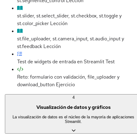
st.segmented_control
Lección
st.slider, st.select_slider, st.checkbox, st.toggle y
st.color_picker
Lección
st.file_uploader, st.camera_input, st.audio_input y
st.feedback
Lección
Test de widgets de entrada en Streamlit
Test
Reto: formulario con validación, file_uploader y
download_button
Ejercicio
4
Visualización de datos y gráficos
La visualización de datos es el núcleo de la mayoría de aplicaciones
Streamlit.