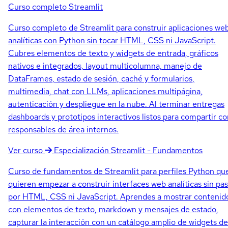
Curso completo
Streamlit
Curso completo de Streamlit para construir aplicaciones we
analíticas con Python sin tocar HTML, CSS ni JavaScript.
Cubres elementos de texto y widgets de entrada, gráficos
nativos e integrados, layout multicolumna, manejo de
DataFrames, estado de sesión, caché y formularios,
multimedia, chat con LLMs, aplicaciones multipágina,
autenticación y despliegue en la nube. Al terminar entregas
dashboards y prototipos interactivos listos para compartir co
responsables de área internos.
Ver curso
Especialización
Streamlit - Fundamentos
Curso de fundamentos de Streamlit para perfiles Python qu
quieren empezar a construir interfaces web analíticas sin pas
por HTML, CSS ni JavaScript. Aprendes a mostrar contenid
con elementos de texto, markdown y mensajes de estado,
capturar la interacción con un catálogo amplio de widgets de