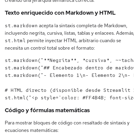
creando una jerarquía semántica correcta.
Texto enriquecido con Markdown y HTML
st.markdown
acepta la sintaxis completa de Markdown,
incluyendo negrita, cursiva, listas, tablas y enlacees. Además
st.html
permite inyectar HTML arbitrario cuando se
necesita un control total sobre el formato:
st.markdown("**Negrita**, *cursiva*, ~~tach
st.markdown("## Encabezado dentro de markdow
st.markdown("- Elemento 1\n- Elemento 2\n- 
# HTML directo (disponible desde Streamlit 1
Código y fórmulas matemáticas
Para mostrar bloques de código con resaltado de sintaxis y
ecuaciones matemáticas: