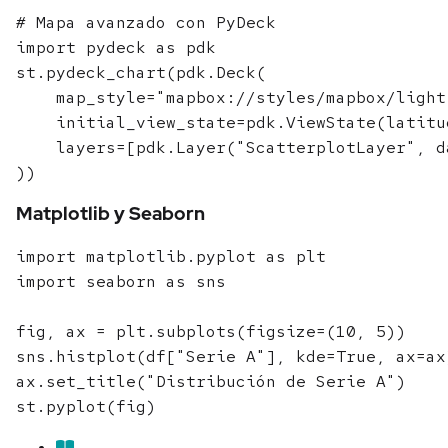
# Mapa avanzado con PyDeck

import pydeck as pdk

st.pydeck_chart(pdk.Deck(

    map_style="mapbox://styles/mapbox/light-
    initial_view_state=pdk.ViewState(latitu
    layers=[pdk.Layer("ScatterplotLayer", d
Matplotlib y Seaborn
import matplotlib.pyplot as plt

import seaborn as sns

fig, ax = plt.subplots(figsize=(10, 5))

sns.histplot(df["Serie A"], kde=True, ax=ax)
ax.set_title("Distribución de Serie A")
