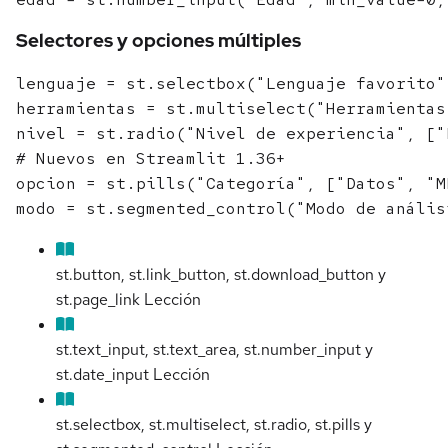
Selectores y opciones múltiples
lenguaje = st.selectbox("Lenguaje favorito"
herramientas = st.multiselect("Herramientas
nivel = st.radio("Nivel de experiencia", ["
# Nuevos en Streamlit 1.36+

opcion = st.pills("Categoría", ["Datos", "M
st.button, st.link_button, st.download_button y
st.page_link
Lección
st.text_input, st.text_area, st.number_input y
st.date_input
Lección
st.selectbox, st.multiselect, st.radio, st.pills y