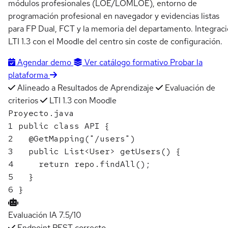
módulos profesionales (LOE/LOMLOE), entorno de
programación profesional en navegador y evidencias listas
para FP Dual, FCT y la memoria del departamento. Integrac
LTI 1.3 con el Moodle del centro sin coste de configuración.
Agendar demo
Ver catálogo formativo
Probar la
plataforma
Alineado a Resultados de Aprendizaje
Evaluación de
criterios
LTI 1.3 con Moodle
Proyecto.java
1
public class
API
{
2
@GetMapping
(
"/users"
)
3
public
List
<
User
>
getUsers
() {
4
return
repo
.
findAll
();
5
}
6
}
Evaluación IA
7.5/10
Endpoint REST correcto