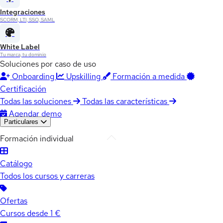
Integraciones
SCORM, LTI, SSO, SAML
White Label
Tu marca, tu dominio
Soluciones por caso de uso
Onboarding
Upskilling
Formación a medida
Certificación
Todas las soluciones
Todas las características
Agendar demo
Particulares
Formación individual
Catálogo
Todos los cursos y carreras
Ofertas
Cursos desde 1 €