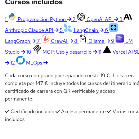
Cursos incluidos
1
Programación Python
2
OpenAI API
3
Anthropic Claude API
5
LangChain
6
LangGraph
7
CrewAI
8
Ollama
9
LM
Studio
10
MCP: Uso y desarrollo
11
Vercel AI 
12
MLOps
Cada curso comprado por separado cuesta 19 €. La carrera
completa por 147 € incluye todos los cursos del itinerario m
certificado de carrera con QR verificable y acceso
permanente.
Certificado incluido
Acceso permanente
Varios curs
incluidos