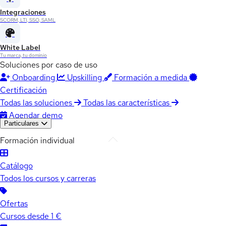
Integraciones
SCORM, LTI, SSO, SAML
White Label
Tu marca, tu dominio
Soluciones por caso de uso
Onboarding
Upskilling
Formación a medida
Certificación
Todas las soluciones
Todas las características
Agendar demo
Particulares
Formación individual
Catálogo
Todos los cursos y carreras
Ofertas
Cursos desde 1 €