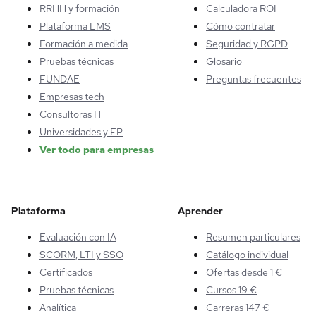
RRHH y formación
Calculadora ROI
Plataforma LMS
Cómo contratar
Formación a medida
Seguridad y RGPD
Pruebas técnicas
Glosario
FUNDAE
Preguntas frecuentes
Empresas tech
Consultoras IT
Universidades y FP
Ver todo para empresas
Plataforma
Aprender
Evaluación con IA
Resumen particulares
SCORM, LTI y SSO
Catálogo individual
Certificados
Ofertas desde 1 €
Pruebas técnicas
Cursos 19 €
Analítica
Carreras 147 €