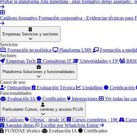
Probar la plataforma
Alta inmediata · plan formativo demo asignado · r
Catálogo formativo
Formación corporativa · Evidencias técnicas pa
Empresas
Servicios y sectores
Servicios
Formación tecnológica
Plataforma LMS
Formación a medi
Sectores
Empresas Tech
Consultoras IT
Universidades y FP
RRHH
Plataforma
Soluciones y funcionalidades
Casos de uso
Onboarding
Evaluación Técnica
Upskilling
Certificación
Funcionalidades
Evaluación IA
Certificados
Integraciones
Ver todas las car
Particulares
Cursos, carreras y acceso PLUS
Catálogo
Ofertas · desde 1€
Cursos completos · 19€
Carre
Agendar demo
Escribir por WhatsApp
Entrar
FUNDAE técnico
Evaluación IA
Certificados