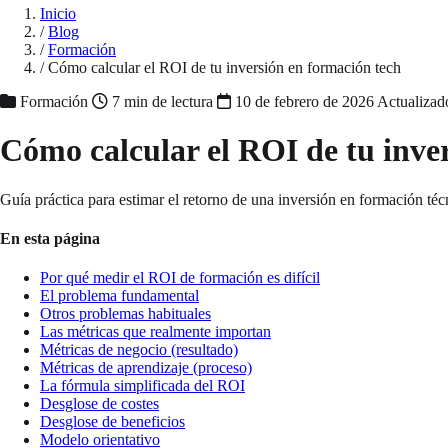
Inicio
/
Blog
/
Formación
/
Cómo calcular el ROI de tu inversión en formación tech
Formación
7 min de lectura
10 de febrero de 2026
Actualizad
Cómo calcular el ROI de tu inve
Guía práctica para estimar el retorno de una inversión en formación técni
En esta página
Por qué medir el ROI de formación es difícil
El problema fundamental
Otros problemas habituales
Las métricas que realmente importan
Métricas de negocio (resultado)
Métricas de aprendizaje (proceso)
La fórmula simplificada del ROI
Desglose de costes
Desglose de beneficios
Modelo orientativo