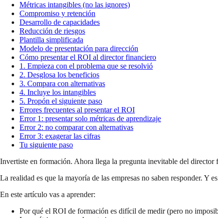
Métricas intangibles (no las ignores)
Compromiso y retención
Desarrollo de capacidades
Reducción de riesgos
Plantilla simplificada
Modelo de presentación para dirección
Cómo presentar el ROI al director financiero
1. Empieza con el problema que se resolvió
2. Desglosa los beneficios
3. Compara con alternativas
4. Incluye los intangibles
5. Propón el siguiente paso
Errores frecuentes al presentar el ROI
Error 1: presentar solo métricas de aprendizaje
Error 2: no comparar con alternativas
Error 3: exagerar las cifras
Tu siguiente paso
Invertiste en formación. Ahora llega la pregunta inevitable del director 
La realidad es que la mayoría de las empresas no saben responder. Y es 
En este artículo vas a aprender:
Por qué el ROI de formación es difícil de medir (pero no imposib