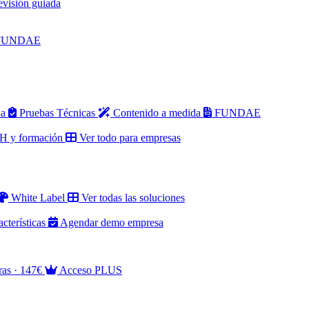
evisión guiada
ra FUNDAE
da
Pruebas Técnicas
Contenido a medida
FUNDAE
 y formación
Ver todo para empresas
White Label
Ver todas las soluciones
acterísticas
Agendar demo empresa
ras · 147€
Acceso PLUS