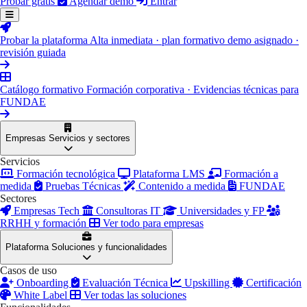
Probar gratis
Agendar demo
Entrar
Probar la plataforma
Alta inmediata · plan formativo demo asignado ·
revisión guiada
Catálogo formativo
Formación corporativa · Evidencias técnicas para
FUNDAE
Empresas
Servicios y sectores
Servicios
Formación tecnológica
Plataforma LMS
Formación a
medida
Pruebas Técnicas
Contenido a medida
FUNDAE
Sectores
Empresas Tech
Consultoras IT
Universidades y FP
RRHH y formación
Ver todo para empresas
Plataforma
Soluciones y funcionalidades
Casos de uso
Onboarding
Evaluación Técnica
Upskilling
Certificación
White Label
Ver todas las soluciones