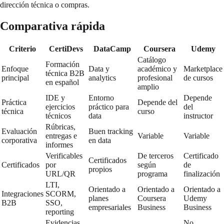
dirección técnica o compras.
Comparativa rápida
Criterio
CertiDevs
DataCamp
Coursera
Udemy
Catálogo
Formación
Enfoque
Data y
académico y
Marketplace
técnica B2B
principal
analytics
profesional
de cursos
en español
amplio
IDE y
Entorno
Depende
Práctica
Depende del
ejercicios
práctico para
del
técnica
curso
técnicos
data
instructor
Rúbricas,
Evaluación
Buen tracking
entregas e
Variable
Variable
corporativa
en data
informes
Verificables
De terceros
Certificado
Certificados
Certificados
por
según
de
propios
URL/QR
programa
finalización
LTI,
Orientado a
Orientado a
Orientado a
Integraciones
SCORM,
planes
Coursera
Udemy
B2B
SSO,
empresariales
Business
Business
reporting
Evidencias
No