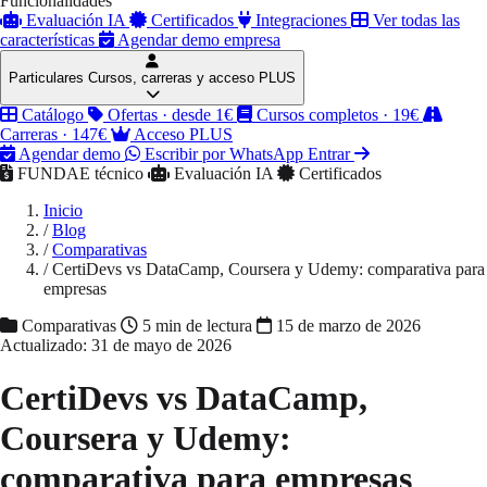
Funcionalidades
Evaluación IA
Certificados
Integraciones
Ver todas las
características
Agendar demo empresa
Particulares
Cursos, carreras y acceso PLUS
Catálogo
Ofertas · desde 1€
Cursos completos · 19€
Carreras · 147€
Acceso PLUS
Agendar demo
Escribir por WhatsApp
Entrar
FUNDAE técnico
Evaluación IA
Certificados
Inicio
/
Blog
/
Comparativas
/
CertiDevs vs DataCamp, Coursera y Udemy: comparativa para
empresas
Comparativas
5 min de lectura
15 de marzo de 2026
Actualizado: 31 de mayo de 2026
CertiDevs vs DataCamp,
Coursera y Udemy:
comparativa para empresas