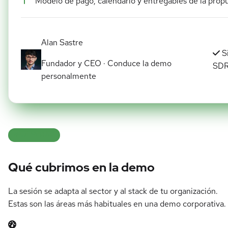
Modelo de pago, calendario y entregables de la prop
Alan Sastre
S
Fundador y CEO · Conduce la demo
SD
personalmente
QUÉ VERÁS
Qué cubrimos en la demo
La sesión se adapta al sector y al stack de tu organización.
Estas son las áreas más habituales en una demo corporativa.