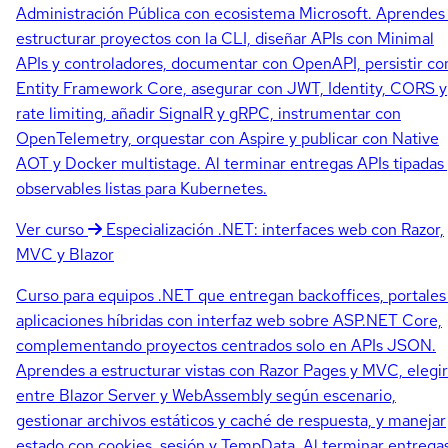
Administración Pública con ecosistema Microsoft. Aprendes
estructurar proyectos con la CLI, diseñar APIs con Minimal
APIs y controladores, documentar con OpenAPI, persistir co
Entity Framework Core, asegurar con JWT, Identity, CORS y
rate limiting, añadir SignalR y gRPC, instrumentar con
OpenTelemetry, orquestar con Aspire y publicar con Native
AOT y Docker multistage. Al terminar entregas APIs tipadas
observables listas para Kubernetes.
Ver curso
Especialización
.NET: interfaces web con Razor,
MVC y Blazor
Curso para equipos .NET que entregan backoffices, portales
aplicaciones híbridas con interfaz web sobre ASP.NET Core,
complementando proyectos centrados solo en APIs JSON.
Aprendes a estructurar vistas con Razor Pages y MVC, elegir
entre Blazor Server y WebAssembly según escenario,
gestionar archivos estáticos y caché de respuesta, y manejar
estado con cookies, sesión y TempData. Al terminar entrega