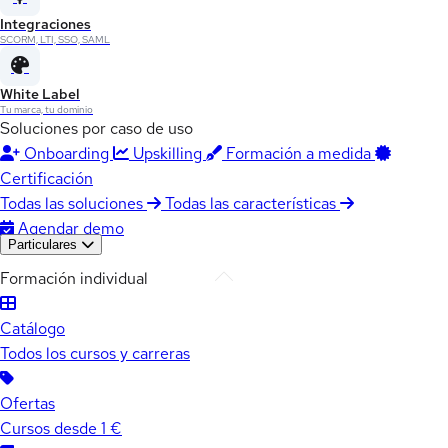
Integraciones
SCORM, LTI, SSO, SAML
White Label
Tu marca, tu dominio
Soluciones por caso de uso
Onboarding
Upskilling
Formación a medida
Certificación
Todas las soluciones
Todas las características
Agendar demo
Particulares
Formación individual
Catálogo
Todos los cursos y carreras
Ofertas
Cursos desde 1 €