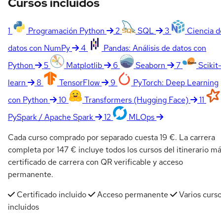
Cursos incluidos
1
Programación Python
2
SQL
3
Ciencia d
datos con NumPy
4
Pandas: Análisis de datos con
Python
5
Matplotlib
6
Seaborn
7
Scikit
learn
8
TensorFlow
9
PyTorch: Deep Learning
con Python
10
Transformers (Hugging Face)
11
PySpark / Apache Spark
12
MLOps
Cada curso comprado por separado cuesta 19 €. La carrera
completa por 147 € incluye todos los cursos del itinerario m
certificado de carrera con QR verificable y acceso
permanente.
Certificado incluido
Acceso permanente
Varios curs
incluidos