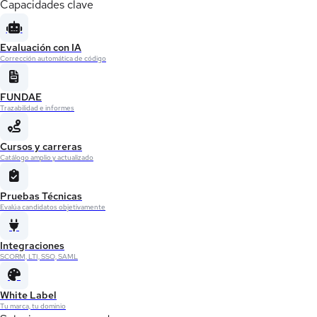
Capacidades clave
Evaluación con IA
Corrección automática de código
FUNDAE
Trazabilidad e informes
Cursos y carreras
Catálogo amplio y actualizado
Pruebas Técnicas
Evalúa candidatos objetivamente
Integraciones
SCORM, LTI, SSO, SAML
White Label
Tu marca, tu dominio