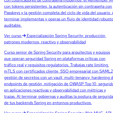
con codificadores de contraseña modernos, el Remember M
con tokens persistentes, la autenticación sin contraseña con
Passkeys y la gestión completa del ciclo de vida del usuario. 
terminar implementas y operas un flujo de identidad robusto
auditable.
Ver curso
Especialización
Spring Security: producción,
patrones modernos, reactivo y observabilidad
Curso senior de Spring Security para arquitectos y equipos
que operan seguridad Spring en plataformas críticas con
tráfico real y requisitos regulatorios. Trabajas rate limiting,
mTLS con certificados cliente, SSO empresarial con SAML2
gestión de secretos con un vault, multi-tenancy, hardening 
endpoints de gestión, mitigación de OWASP Top 10, segurid
en aplicaciones reactivas y observabilidad con métricas y
trazas. Al terminar gobiernas y auditas la postura de segurid
de tus backends Spring en entornos productivos.