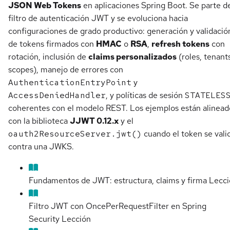
JSON Web Tokens
en aplicaciones Spring Boot. Se parte d
filtro de autenticación JWT y se evoluciona hacia
configuraciones de grado productivo: generación y validació
de tokens firmados con
HMAC
o
RSA
,
refresh tokens
con
rotación, inclusión de
claims personalizados
(roles, tenant
scopes), manejo de errores con
AuthenticationEntryPoint
y
AccessDeniedHandler
, y políticas de sesión
STATELES
coherentes con el modelo REST. Los ejemplos están alinead
con la biblioteca
JJWT 0.12.x
y el
oauth2ResourceServer.jwt()
cuando el token se vali
contra una JWKS.
Fundamentos de JWT: estructura, claims y firma
Lecci
Filtro JWT con OncePerRequestFilter en Spring
Security
Lección