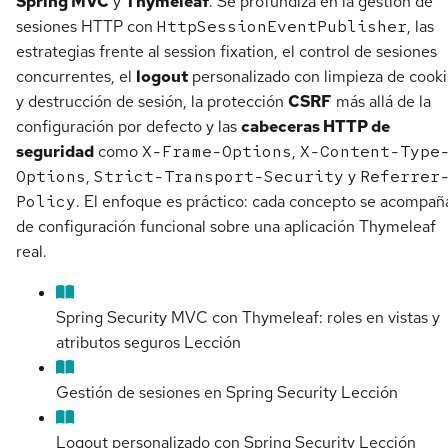
Spring MVC
y
Thymeleaf
. Se profundiza en la gestión de
sesiones HTTP con
HttpSessionEventPublisher
, las
estrategias frente al session fixation, el control de sesiones
concurrentes, el
logout
personalizado con limpieza de cook
y destrucción de sesión, la protección
CSRF
más allá de la
configuración por defecto y las
cabeceras HTTP de
seguridad
como
X-Frame-Options
,
X-Content-Type
Options
,
Strict-Transport-Security
y
Referrer
Policy
. El enfoque es práctico: cada concepto se acompañ
de configuración funcional sobre una aplicación Thymeleaf
real.
Spring Security MVC con Thymeleaf: roles en vistas y
atributos seguros
Lección
Gestión de sesiones en Spring Security
Lección
Logout personalizado con Spring Security
Lección