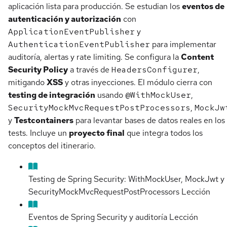
aplicación lista para producción. Se estudian los
eventos de
autenticación y autorización
con
ApplicationEventPublisher
y
AuthenticationEventPublisher
para implementar
auditoría, alertas y rate limiting. Se configura la
Content
Security Policy
a través de
HeadersConfigurer
,
mitigando
XSS
y otras inyecciones. El módulo cierra con
testing de integración
usando
@WithMockUser
,
SecurityMockMvcRequestPostProcessors
,
MockJw
y
Testcontainers
para levantar bases de datos reales en los
tests. Incluye un
proyecto final
que integra todos los
conceptos del itinerario.
Testing de Spring Security: WithMockUser, MockJwt y
SecurityMockMvcRequestPostProcessors
Lección
Eventos de Spring Security y auditoría
Lección