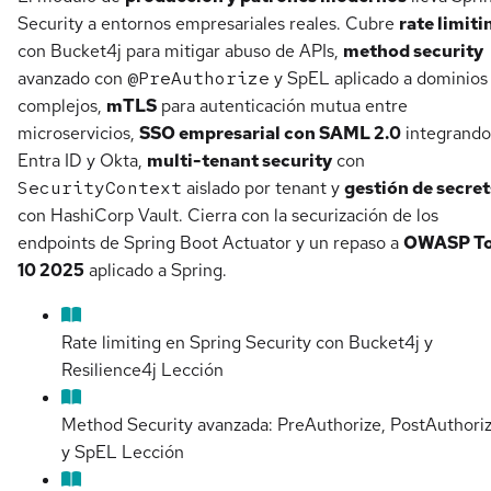
Security a entornos empresariales reales. Cubre
rate limiti
con Bucket4j para mitigar abuso de APIs,
method security
avanzado con
@PreAuthorize
y SpEL aplicado a dominios
complejos,
mTLS
para autenticación mutua entre
microservicios,
SSO empresarial con SAML 2.0
integrando
Entra ID y Okta,
multi-tenant security
con
SecurityContext
aislado por tenant y
gestión de secret
con HashiCorp Vault. Cierra con la securización de los
endpoints de Spring Boot Actuator y un repaso a
OWASP T
10 2025
aplicado a Spring.
Rate limiting en Spring Security con Bucket4j y
Resilience4j
Lección
Method Security avanzada: PreAuthorize, PostAuthori
y SpEL
Lección