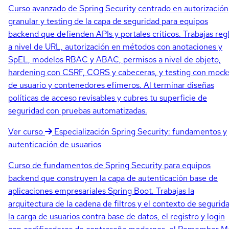
Curso avanzado de Spring Security centrado en autorización
granular y testing de la capa de seguridad para equipos
backend que defienden APIs y portales críticos. Trabajas reg
a nivel de URL, autorización en métodos con anotaciones y
SpEL, modelos RBAC y ABAC, permisos a nivel de objeto,
hardening con CSRF, CORS y cabeceras, y testing con mock
de usuario y contenedores efímeros. Al terminar diseñas
políticas de acceso revisables y cubres tu superficie de
seguridad con pruebas automatizadas.
Ver curso
Especialización
Spring Security: fundamentos y
autenticación de usuarios
Curso de fundamentos de Spring Security para equipos
backend que construyen la capa de autenticación base de
aplicaciones empresariales Spring Boot. Trabajas la
arquitectura de la cadena de filtros y el contexto de segurid
la carga de usuarios contra base de datos, el registro y login