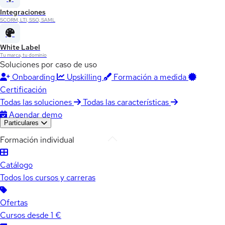
Integraciones
SCORM, LTI, SSO, SAML
White Label
Tu marca, tu dominio
Soluciones por caso de uso
Onboarding
Upskilling
Formación a medida
Certificación
Todas las soluciones
Todas las características
Agendar demo
Particulares
Formación individual
Catálogo
Todos los cursos y carreras
Ofertas
Cursos desde 1 €