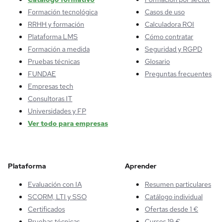
Formación tecnológica
Casos de uso
RRHH y formación
Calculadora ROI
Plataforma LMS
Cómo contratar
Formación a medida
Seguridad y RGPD
Pruebas técnicas
Glosario
FUNDAE
Preguntas frecuentes
Empresas tech
Consultoras IT
Universidades y FP
Ver todo para empresas
Plataforma
Aprender
Evaluación con IA
Resumen particulares
SCORM, LTI y SSO
Catálogo individual
Certificados
Ofertas desde 1 €
Pruebas técnicas
Cursos 19 €