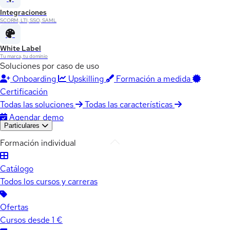
Integraciones
SCORM, LTI, SSO, SAML
White Label
Tu marca, tu dominio
Soluciones por caso de uso
Onboarding
Upskilling
Formación a medida
Certificación
Todas las soluciones
Todas las características
Agendar demo
Particulares
Formación individual
Catálogo
Todos los cursos y carreras
Ofertas
Cursos desde 1 €