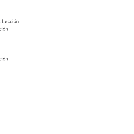
t
Lección
ción
ción