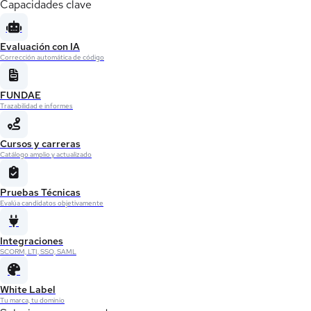
Capacidades clave
Evaluación con IA
Corrección automática de código
FUNDAE
Trazabilidad e informes
Cursos y carreras
Catálogo amplio y actualizado
Pruebas Técnicas
Evalúa candidatos objetivamente
Integraciones
SCORM, LTI, SSO, SAML
White Label
Tu marca, tu dominio