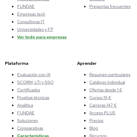
FUNDAE
Preguntas frecuentes
Empresas tech
Consultoras IT
Universidades y FP
Ver todo para empresas
Plataforma
Aprender
Evaluación con IA
Resumen particulares
SCORM, LTI y SSO
Catálogo individual
Certificados
Ofertas desde 1 €
Pruebas técnicas
Cursos 19 €
Analítica
Carreras 147 €
FUNDAE
Acceso PLUS
Soluciones
Precios
Comparativas
Blog
Características
Recursos