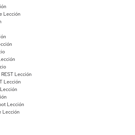
ión
e
Lección
n
ión
cción
cio
Lección
cio
s REST
Lección
T
Lección
Lección
ión
oot
Lección
e
Lección