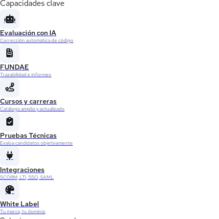
Capacidades clave
Evaluación con IA
Corrección automática de código
FUNDAE
Trazabilidad e informes
Cursos y carreras
Catálogo amplio y actualizado
Pruebas Técnicas
Evalúa candidatos objetivamente
Integraciones
SCORM, LTI, SSO, SAML
White Label
Tu marca, tu dominio