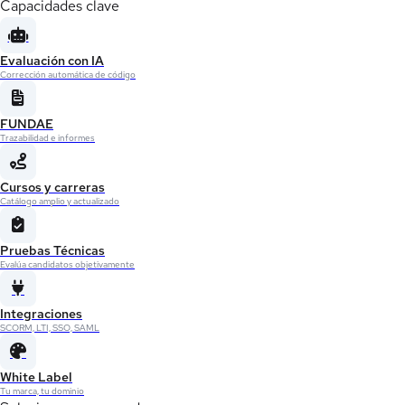
Capacidades clave
Evaluación con IA
Corrección automática de código
FUNDAE
Trazabilidad e informes
Cursos y carreras
Catálogo amplio y actualizado
Pruebas Técnicas
Evalúa candidatos objetivamente
Integraciones
SCORM, LTI, SSO, SAML
White Label
Tu marca, tu dominio