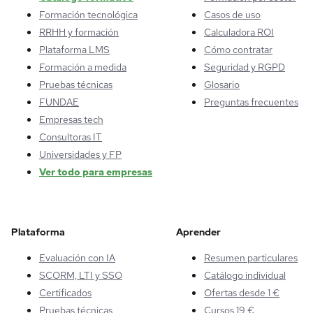
Formación tecnológica
Casos de uso
RRHH y formación
Calculadora ROI
Plataforma LMS
Cómo contratar
Formación a medida
Seguridad y RGPD
Pruebas técnicas
Glosario
FUNDAE
Preguntas frecuentes
Empresas tech
Consultoras IT
Universidades y FP
Ver todo para empresas
Plataforma
Aprender
Evaluación con IA
Resumen particulares
SCORM, LTI y SSO
Catálogo individual
Certificados
Ofertas desde 1 €
Pruebas técnicas
Cursos 19 €