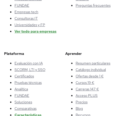
FUNDAE
Preguntas frecuentes
Empresas tech
Consultoras IT
Universidades y FP
Ver todo para empresas
Plataforma
Aprender
Evaluación con IA
Resumen particulares
SCORM, LTI y SSO
Catálogo individual
Certificados
Ofertas desde 1 €
Pruebas técnicas
Cursos 19 €
Analítica
Carreras 147 €
FUNDAE
Acceso PLUS
Soluciones
Precios
Comparativas
Blog
Características
Recursos